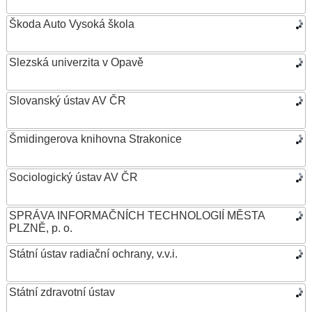
Škoda Auto Vysoká škola
Slezská univerzita v Opavě
Slovanský ústav AV ČR
Šmidingerova knihovna Strakonice
Sociologický ústav AV ČR
SPRÁVA INFORMAČNÍCH TECHNOLOGIÍ MĚSTA
PLZNĚ, p. o.
Státní ústav radiační ochrany, v.v.i.
Státní zdravotní ústav