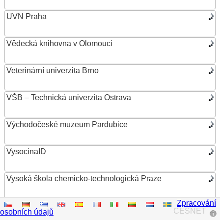
UVN Praha
Vědecká knihovna v Olomouci
Veterinární univerzita Brno
VŠB – Technická univerzita Ostrava
Východočeské muzeum Pardubice
VysocinaID
Vysoká škola chemicko-technologická Praze
Zpracování
Vysoká škola ekonomická v Praze
CESNET
osobních údajů