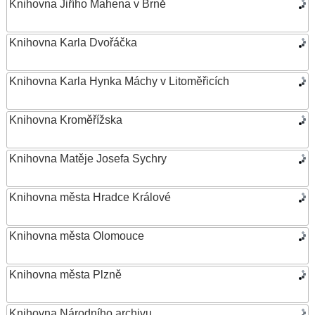
Knihovna Jiřího Mahena v Brně
Knihovna Karla Dvořáčka
Knihovna Karla Hynka Máchy v Litoměřicích
Knihovna Kroměřížska
Knihovna Matěje Josefa Sychry
Knihovna města Hradce Králové
Knihovna města Olomouce
Knihovna města Plzně
Knihovna Národního archivu