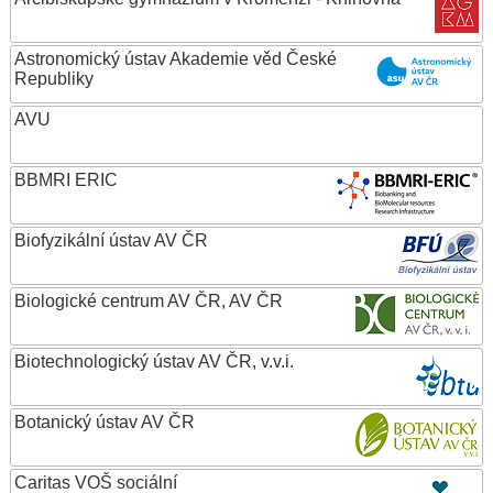
Astronomický ústav Akademie věd České
Republiky
AVU
BBMRI ERIC
Biofyzikální ústav AV ČR
Biologické centrum AV ČR, AV ČR
Biotechnologický ústav AV ČR, v.v.i.
Botanický ústav AV ČR
Caritas VOŠ sociální