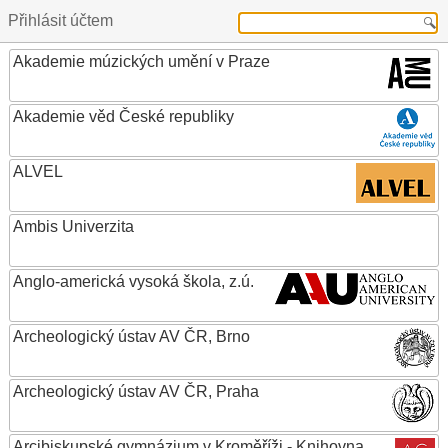
Přihlásit účtem
Akademie múzických umění v Praze
Akademie věd České republiky
ALVEL
Ambis Univerzita
Anglo-americká vysoká škola, z.ú.
Archeologický ústav AV ČR, Brno
Archeologický ústav AV ČR, Praha
Arcibiskupské gymnázium v Kroměříži - Knihovna