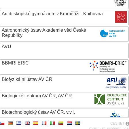
Arcibiskupské gymnázium v Kroměříži - Knihovna
Astronomický ústav Akademie věd České
Republiky
AVU
BBMRI ERIC
Biofyzikální ústav AV ČR
Biologické centrum AV ČR, AV ČR
Biotechnologický ústav AV ČR, v.v.i.
CESNET
Botanický ústav AV ČR
Zpracování osobních úda