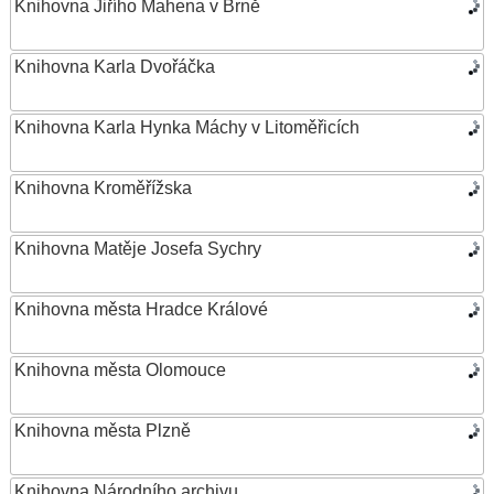
Knihovna Jiřího Mahena v Brně
Knihovna Karla Dvořáčka
Knihovna Karla Hynka Máchy v Litoměřicích
Knihovna Kroměřížska
Knihovna Matěje Josefa Sychry
Knihovna města Hradce Králové
Knihovna města Olomouce
Knihovna města Plzně
Knihovna Národního archivu