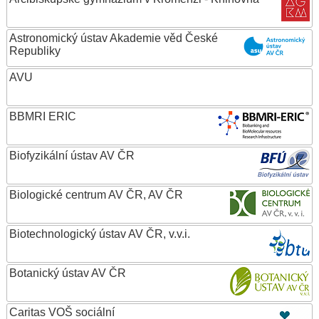
Astronomický ústav Akademie věd České
Republiky
AVU
BBMRI ERIC
Biofyzikální ústav AV ČR
Biologické centrum AV ČR, AV ČR
Biotechnologický ústav AV ČR, v.v.i.
Botanický ústav AV ČR
Caritas VOŠ sociální