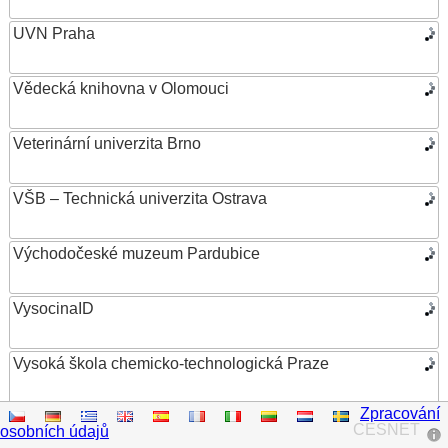
UVN Praha
Vědecká knihovna v Olomouci
Veterinární univerzita Brno
VŠB – Technická univerzita Ostrava
Východočeské muzeum Pardubice
VysocinaID
Vysoká škola chemicko-technologická Praze
Zpracování
Vysoká škola ekonomická v Praze
CESNET
osobních údajů