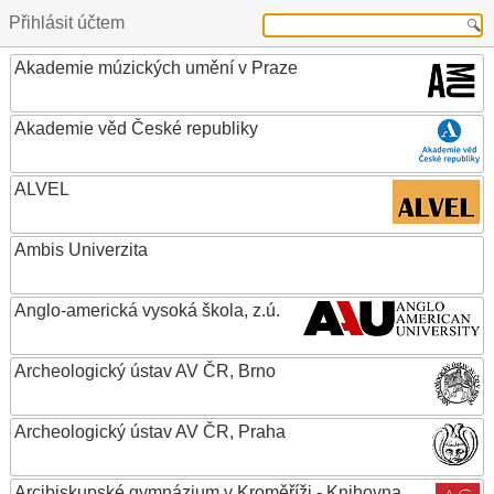
Přihlásit účtem
Akademie múzických umění v Praze
Akademie věd České republiky
ALVEL
Ambis Univerzita
Anglo-americká vysoká škola, z.ú.
Archeologický ústav AV ČR, Brno
Archeologický ústav AV ČR, Praha
Arcibiskupské gymnázium v Kroměříži - Knihovna