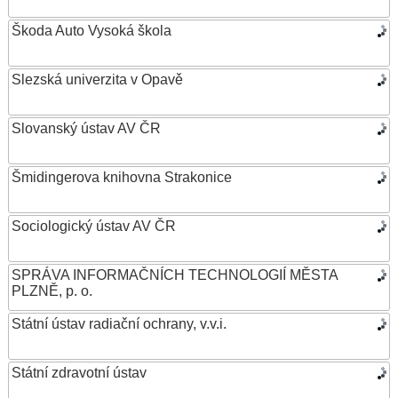
Škoda Auto Vysoká škola
Slezská univerzita v Opavě
Slovanský ústav AV ČR
Šmidingerova knihovna Strakonice
Sociologický ústav AV ČR
SPRÁVA INFORMAČNÍCH TECHNOLOGIÍ MĚSTA
PLZNĚ, p. o.
Státní ústav radiační ochrany, v.v.i.
Státní zdravotní ústav