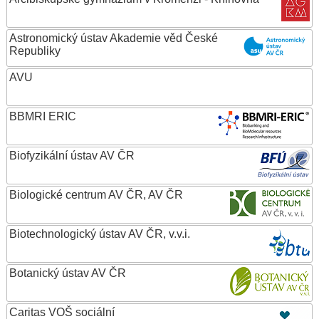
Astronomický ústav Akademie věd České
Republiky
AVU
BBMRI ERIC
Biofyzikální ústav AV ČR
Biologické centrum AV ČR, AV ČR
Biotechnologický ústav AV ČR, v.v.i.
Botanický ústav AV ČR
Caritas VOŠ sociální