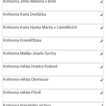
Knihovna Jiřího Mahena v Brně
Knihovna Karla Dvořáčka
Knihovna Karla Hynka Máchy v Litoměřicích
Knihovna Kroměřížska
Knihovna Matěje Josefa Sychry
Knihovna města Hradce Králové
Knihovna města Olomouce
Knihovna města Plzně
Knihovna Národního archivu