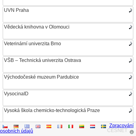
UVN Praha
Vědecká knihovna v Olomouci
Veterinární univerzita Brno
VŠB – Technická univerzita Ostrava
Východočeské muzeum Pardubice
VysocinaID
Vysoká škola chemicko-technologická Praze
Zpracování
Vysoká škola ekonomická v Praze
CESNET
osobních údajů