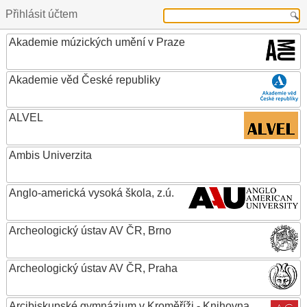
Přihlásit účtem
Akademie múzických umění v Praze
Akademie věd České republiky
ALVEL
Ambis Univerzita
Anglo-americká vysoká škola, z.ú.
Archeologický ústav AV ČR, Brno
Archeologický ústav AV ČR, Praha
Arcibiskupské gymnázium v Kroměříži - Knihovna