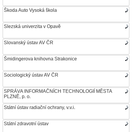
Škoda Auto Vysoká škola
Slezská univerzita v Opavě
Slovanský ústav AV ČR
Šmidingerova knihovna Strakonice
Sociologický ústav AV ČR
SPRÁVA INFORMAČNÍCH TECHNOLOGIÍ MĚSTA
PLZNĚ, p. o.
Státní ústav radiační ochrany, v.v.i.
Státní zdravotní ústav