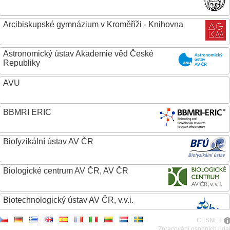
Arcibiskupské gymnázium v Kroměříži - Knihovna
Astronomický ústav Akademie věd České
Republiky
AVU
BBMRI ERIC
Biofyzikální ústav AV ČR
Biologické centrum AV ČR, AV ČR
Biotechnologický ústav AV ČR, v.v.i.
CESNET
Botanický ústav AV ČR
Zpracování osobních úda