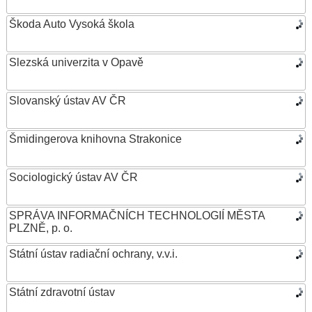
Škoda Auto Vysoká škola
Slezská univerzita v Opavě
Slovanský ústav AV ČR
Šmidingerova knihovna Strakonice
Sociologický ústav AV ČR
SPRÁVA INFORMAČNÍCH TECHNOLOGIÍ MĚSTA
PLZNĚ, p. o.
Státní ústav radiační ochrany, v.v.i.
Státní zdravotní ústav