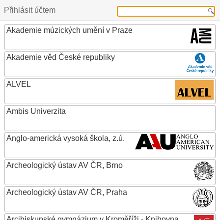
Přihlásit účtem
Akademie múzických umění v Praze
Akademie věd České republiky
ALVEL
Ambis Univerzita
Anglo-americká vysoká škola, z.ú.
Archeologický ústav AV ČR, Brno
Archeologický ústav AV ČR, Praha
Arcibiskupské gymnázium v Kroměříži - Knihovna