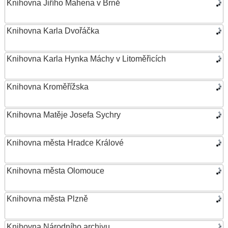
Knihovna Jiřího Mahena v Brně
Knihovna Karla Dvořáčka
Knihovna Karla Hynka Máchy v Litoměřicích
Knihovna Kroměřížska
Knihovna Matěje Josefa Sychry
Knihovna města Hradce Králové
Knihovna města Olomouce
Knihovna města Plzně
Knihovna Národního archivu