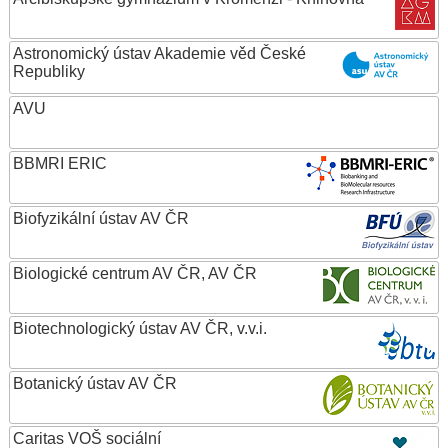
Astronomický ústav Akademie věd České
Republiky
AVU
BBMRI ERIC
Biofyzikální ústav AV ČR
Biologické centrum AV ČR, AV ČR
Biotechnologický ústav AV ČR, v.v.i.
Botanický ústav AV ČR
Caritas VOŠ sociální