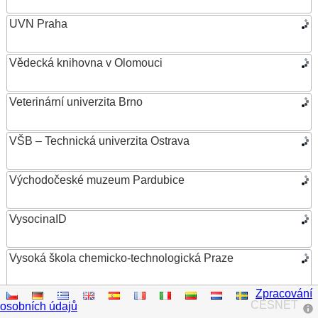
UVN Praha
Vědecká knihovna v Olomouci
Veterinární univerzita Brno
VŠB – Technická univerzita Ostrava
Východočeské muzeum Pardubice
VysocinaID
Vysoká škola chemicko-technologická Praze
Zpracování
Vysoká škola ekonomická v Praze
CESNET
osobních údajů