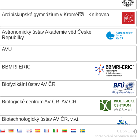
Arcibiskupské gymnázium v Kroměříži - Knihovna
Astronomický ústav Akademie věd České
Republiky
AVU
BBMRI ERIC
Biofyzikální ústav AV ČR
Biologické centrum AV ČR, AV ČR
Biotechnologický ústav AV ČR, v.v.i.
CESNET
Botanický ústav AV ČR
Zpracování osobních úda