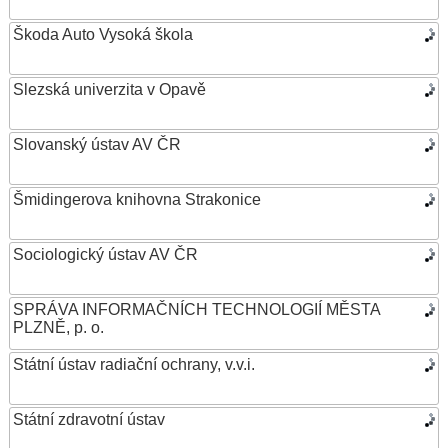
Škoda Auto Vysoká škola
Slezská univerzita v Opavě
Slovanský ústav AV ČR
Šmidingerova knihovna Strakonice
Sociologický ústav AV ČR
SPRÁVA INFORMAČNÍCH TECHNOLOGIÍ MĚSTA
PLZNĚ, p. o.
Státní ústav radiační ochrany, v.v.i.
Státní zdravotní ústav