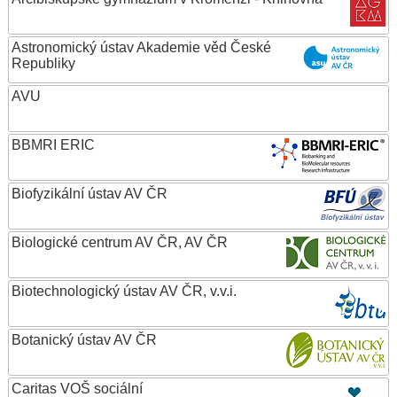
Astronomický ústav Akademie věd České
Republiky
AVU
BBMRI ERIC
Biofyzikální ústav AV ČR
Biologické centrum AV ČR, AV ČR
Biotechnologický ústav AV ČR, v.v.i.
Botanický ústav AV ČR
Caritas VOŠ sociální