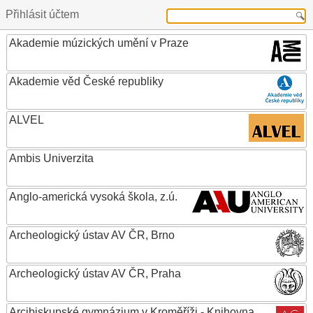
Přihlásit účtem
Akademie múzických umění v Praze
Akademie věd České republiky
ALVEL
Ambis Univerzita
Anglo-americká vysoká škola, z.ú.
Archeologický ústav AV ČR, Brno
Archeologický ústav AV ČR, Praha
Arcibiskupské gymnázium v Kroměříži - Knihovna