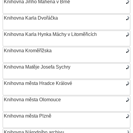
Knihovna Jiřího Mahena v Brně
Knihovna Karla Dvořáčka
Knihovna Karla Hynka Máchy v Litoměřicích
Knihovna Kroměřížska
Knihovna Matěje Josefa Sychry
Knihovna města Hradce Králové
Knihovna města Olomouce
Knihovna města Plzně
Knihovna Národního archivu