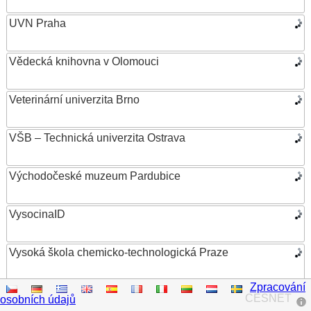
UVN Praha
Vědecká knihovna v Olomouci
Veterinární univerzita Brno
VŠB – Technická univerzita Ostrava
Východočeské muzeum Pardubice
VysocinaID
Vysoká škola chemicko-technologická Praze
Zpracování
Vysoká škola ekonomická v Praze
CESNET
osobních údajů