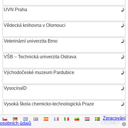
UVN Praha
Vědecká knihovna v Olomouci
Veterinární univerzita Brno
VŠB – Technická univerzita Ostrava
Východočeské muzeum Pardubice
VysocinaID
Vysoká škola chemicko-technologická Praze
Zpracování
Vysoká škola ekonomická v Praze
CESNET
osobních údajů