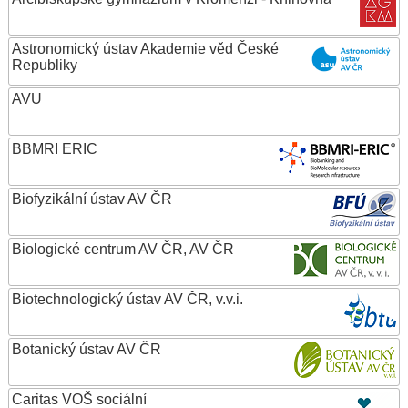
Astronomický ústav Akademie věd České
Republiky
AVU
BBMRI ERIC
Biofyzikální ústav AV ČR
Biologické centrum AV ČR, AV ČR
Biotechnologický ústav AV ČR, v.v.i.
Botanický ústav AV ČR
Caritas VOŠ sociální