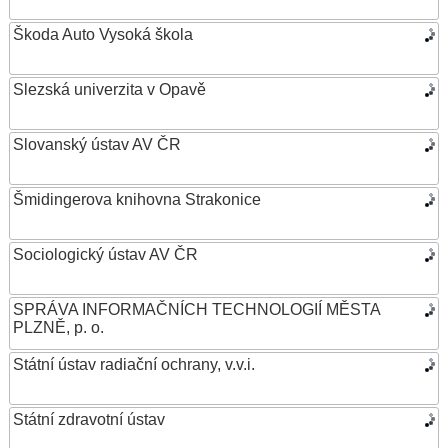
Škoda Auto Vysoká škola
Slezská univerzita v Opavě
Slovanský ústav AV ČR
Šmidingerova knihovna Strakonice
Sociologický ústav AV ČR
SPRÁVA INFORMAČNÍCH TECHNOLOGIÍ MĚSTA
PLZNĚ, p. o.
Státní ústav radiační ochrany, v.v.i.
Státní zdravotní ústav