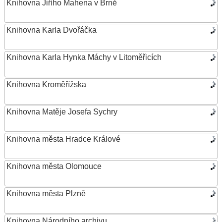
Knihovna Jiřího Mahena v Brně
Knihovna Karla Dvořáčka
Knihovna Karla Hynka Máchy v Litoměřicích
Knihovna Kroměřížska
Knihovna Matěje Josefa Sychry
Knihovna města Hradce Králové
Knihovna města Olomouce
Knihovna města Plzně
Knihovna Národního archivu