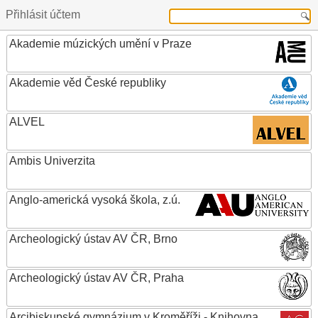
Přihlásit účtem
Akademie múzických umění v Praze
Akademie věd České republiky
ALVEL
Ambis Univerzita
Anglo-americká vysoká škola, z.ú.
Archeologický ústav AV ČR, Brno
Archeologický ústav AV ČR, Praha
Arcibiskupské gymnázium v Kroměříži - Knihovna