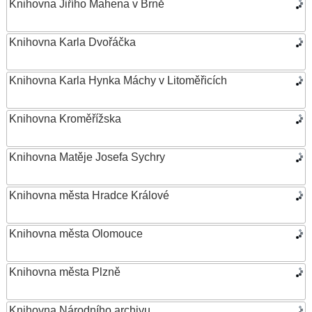
Knihovna Jiřího Mahena v Brně
Knihovna Karla Dvořáčka
Knihovna Karla Hynka Máchy v Litoměřicích
Knihovna Kroměřížska
Knihovna Matěje Josefa Sychry
Knihovna města Hradce Králové
Knihovna města Olomouce
Knihovna města Plzně
Knihovna Národního archivu