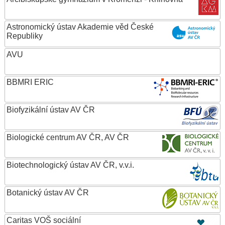
Astronomický ústav Akademie věd České
Republiky
AVU
BBMRI ERIC
Biofyzikální ústav AV ČR
Biologické centrum AV ČR, AV ČR
Biotechnologický ústav AV ČR, v.v.i.
Botanický ústav AV ČR
Caritas VOŠ sociální