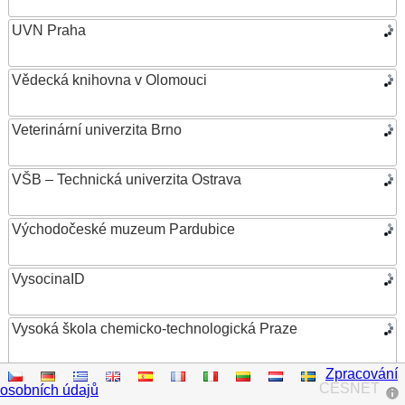
UVN Praha
Vědecká knihovna v Olomouci
Veterinární univerzita Brno
VŠB – Technická univerzita Ostrava
Východočeské muzeum Pardubice
VysocinaID
Vysoká škola chemicko-technologická Praze
Zpracování
Vysoká škola ekonomická v Praze
CESNET
osobních údajů