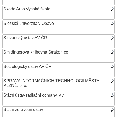
Škoda Auto Vysoká škola
Slezská univerzita v Opavě
Slovanský ústav AV ČR
Šmidingerova knihovna Strakonice
Sociologický ústav AV ČR
SPRÁVA INFORMAČNÍCH TECHNOLOGIÍ MĚSTA
PLZNĚ, p. o.
Státní ústav radiační ochrany, v.v.i.
Státní zdravotní ústav