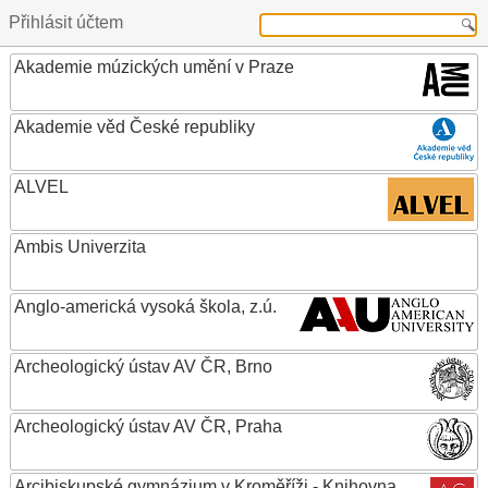
Přihlásit účtem
Akademie múzických umění v Praze
Akademie věd České republiky
ALVEL
Ambis Univerzita
Anglo-americká vysoká škola, z.ú.
Archeologický ústav AV ČR, Brno
Archeologický ústav AV ČR, Praha
Arcibiskupské gymnázium v Kroměříži - Knihovna