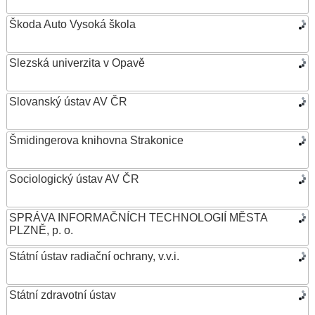
Škoda Auto Vysoká škola
Slezská univerzita v Opavě
Slovanský ústav AV ČR
Šmidingerova knihovna Strakonice
Sociologický ústav AV ČR
SPRÁVA INFORMAČNÍCH TECHNOLOGIÍ MĚSTA
PLZNĚ, p. o.
Státní ústav radiační ochrany, v.v.i.
Státní zdravotní ústav