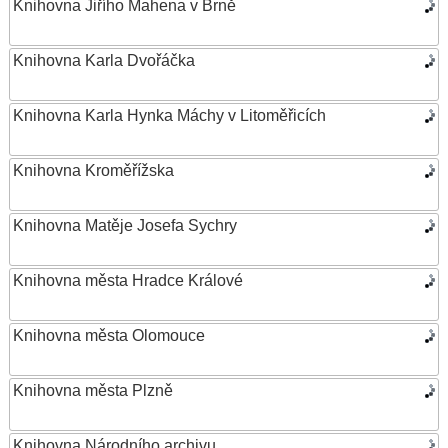
Knihovna Jiřího Mahena v Brně
Knihovna Karla Dvořáčka
Knihovna Karla Hynka Máchy v Litoměřicích
Knihovna Kroměřížska
Knihovna Matěje Josefa Sychry
Knihovna města Hradce Králové
Knihovna města Olomouce
Knihovna města Plzně
Knihovna Národního archivu