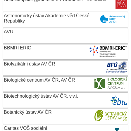
Astronomický ústav Akademie věd České
Republiky
AVU
BBMRI ERIC
Biofyzikální ústav AV ČR
Biologické centrum AV ČR, AV ČR
Biotechnologický ústav AV ČR, v.v.i.
Botanický ústav AV ČR
Caritas VOŠ sociální