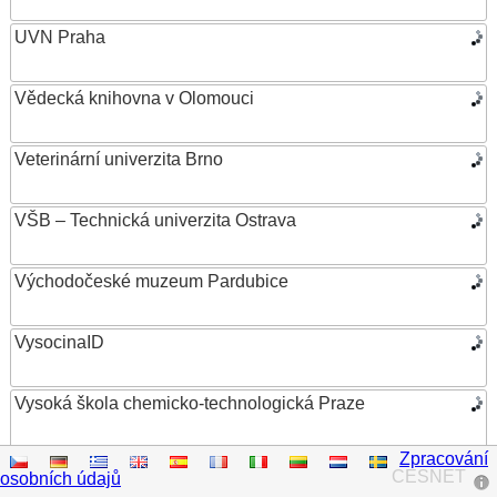
UVN Praha
Vědecká knihovna v Olomouci
Veterinární univerzita Brno
VŠB – Technická univerzita Ostrava
Východočeské muzeum Pardubice
VysocinaID
Vysoká škola chemicko-technologická Praze
Zpracování
Vysoká škola ekonomická v Praze
CESNET
osobních údajů