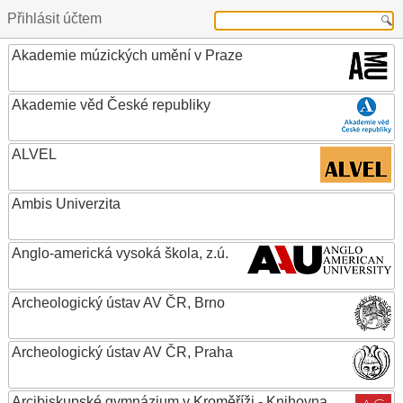
Přihlásit účtem
Akademie múzických umění v Praze
Akademie věd České republiky
ALVEL
Ambis Univerzita
Anglo-americká vysoká škola, z.ú.
Archeologický ústav AV ČR, Brno
Archeologický ústav AV ČR, Praha
Arcibiskupské gymnázium v Kroměříži - Knihovna