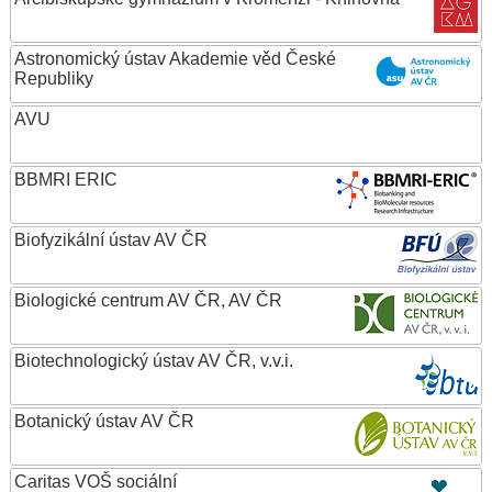
Astronomický ústav Akademie věd České
Republiky
AVU
BBMRI ERIC
Biofyzikální ústav AV ČR
Biologické centrum AV ČR, AV ČR
Biotechnologický ústav AV ČR, v.v.i.
Botanický ústav AV ČR
Caritas VOŠ sociální