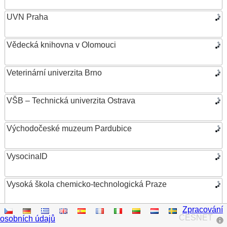
UVN Praha
Vědecká knihovna v Olomouci
Veterinární univerzita Brno
VŠB – Technická univerzita Ostrava
Východočeské muzeum Pardubice
VysocinaID
Vysoká škola chemicko-technologická Praze
Zpracování
Vysoká škola ekonomická v Praze
CESNET
osobních údajů