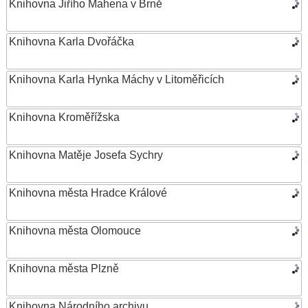
Knihovna Jiřího Mahena v Brně
Knihovna Karla Dvořáčka
Knihovna Karla Hynka Máchy v Litoměřicích
Knihovna Kroměřížska
Knihovna Matěje Josefa Sychry
Knihovna města Hradce Králové
Knihovna města Olomouce
Knihovna města Plzně
Knihovna Národního archivu