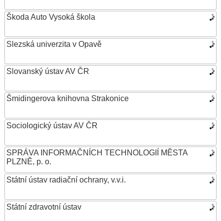
Škoda Auto Vysoká škola
Slezská univerzita v Opavě
Slovanský ústav AV ČR
Šmidingerova knihovna Strakonice
Sociologický ústav AV ČR
SPRÁVA INFORMAČNÍCH TECHNOLOGIÍ MĚSTA
PLZNĚ, p. o.
Státní ústav radiační ochrany, v.v.i.
Státní zdravotní ústav