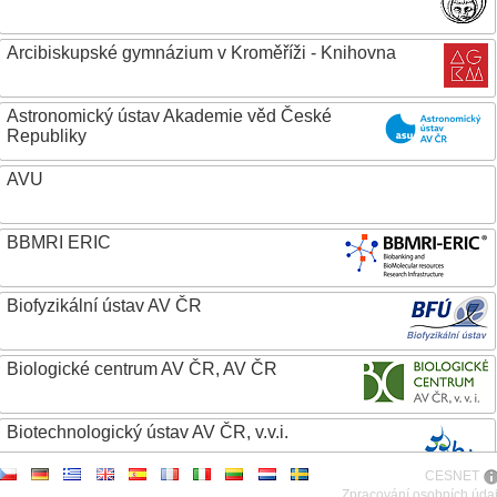
Arcibiskupské gymnázium v Kroměříži - Knihovna
Astronomický ústav Akademie věd České
Republiky
AVU
BBMRI ERIC
Biofyzikální ústav AV ČR
Biologické centrum AV ČR, AV ČR
Biotechnologický ústav AV ČR, v.v.i.
CESNET
Botanický ústav AV ČR
Zpracování osobních úda