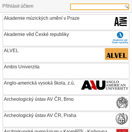
Přihlásit účtem
Akademie múzických umění v Praze
Akademie věd České republiky
ALVEL
Ambis Univerzita
Anglo-americká vysoká škola, z.ú.
Archeologický ústav AV ČR, Brno
Archeologický ústav AV ČR, Praha
Arcibiskupské gymnázium v Kroměříži - Knihovna