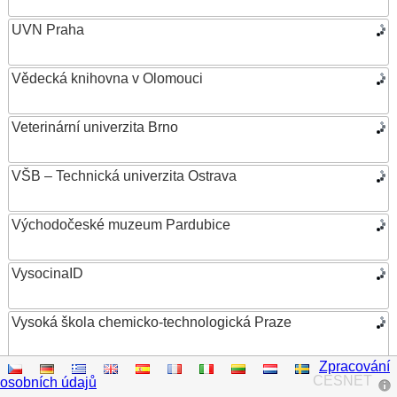
UVN Praha
Vědecká knihovna v Olomouci
Veterinární univerzita Brno
VŠB – Technická univerzita Ostrava
Východočeské muzeum Pardubice
VysocinaID
Vysoká škola chemicko-technologická Praze
Zpracování
Vysoká škola ekonomická v Praze
CESNET
osobních údajů