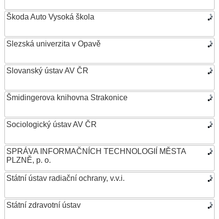
Škoda Auto Vysoká škola
Slezská univerzita v Opavě
Slovanský ústav AV ČR
Šmidingerova knihovna Strakonice
Sociologický ústav AV ČR
SPRÁVA INFORMAČNÍCH TECHNOLOGIÍ MĚSTA
PLZNĚ, p. o.
Státní ústav radiační ochrany, v.v.i.
Státní zdravotní ústav