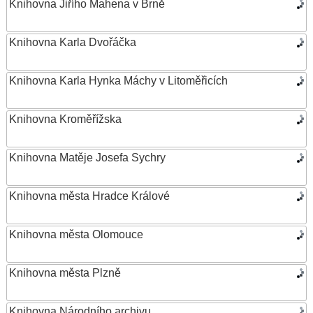
Knihovna Jiřího Mahena v Brně
Knihovna Karla Dvořáčka
Knihovna Karla Hynka Máchy v Litoměřicích
Knihovna Kroměřížska
Knihovna Matěje Josefa Sychry
Knihovna města Hradce Králové
Knihovna města Olomouce
Knihovna města Plzně
Knihovna Národního archivu