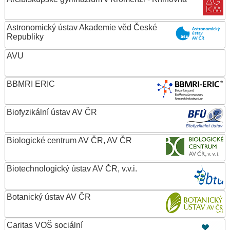
Astronomický ústav Akademie věd České
Republiky
AVU
BBMRI ERIC
Biofyzikální ústav AV ČR
Biologické centrum AV ČR, AV ČR
Biotechnologický ústav AV ČR, v.v.i.
Botanický ústav AV ČR
Caritas VOŠ sociální