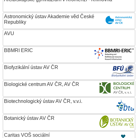
Astronomický ústav Akademie věd České
Republiky
AVU
BBMRI ERIC
Biofyzikální ústav AV ČR
Biologické centrum AV ČR, AV ČR
Biotechnologický ústav AV ČR, v.v.i.
Botanický ústav AV ČR
Caritas VOŠ sociální