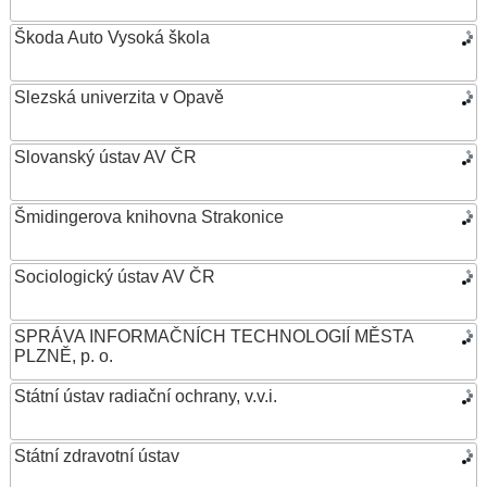
Škoda Auto Vysoká škola
Slezská univerzita v Opavě
Slovanský ústav AV ČR
Šmidingerova knihovna Strakonice
Sociologický ústav AV ČR
SPRÁVA INFORMAČNÍCH TECHNOLOGIÍ MĚSTA
PLZNĚ, p. o.
Státní ústav radiační ochrany, v.v.i.
Státní zdravotní ústav