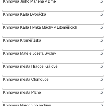
Knihovna Jiřího Mahena v Brně
Knihovna Karla Dvořáčka
Knihovna Karla Hynka Máchy v Litoměřicích
Knihovna Kroměřížska
Knihovna Matěje Josefa Sychry
Knihovna města Hradce Králové
Knihovna města Olomouce
Knihovna města Plzně
Knihovna Národního archivu