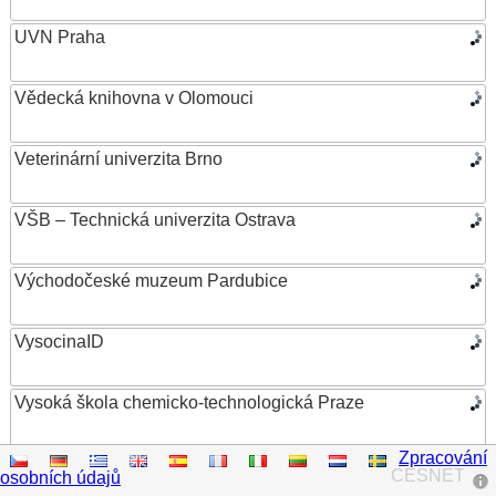
UVN Praha
Vědecká knihovna v Olomouci
Veterinární univerzita Brno
VŠB – Technická univerzita Ostrava
Východočeské muzeum Pardubice
VysocinaID
Vysoká škola chemicko-technologická Praze
Zpracování
Vysoká škola ekonomická v Praze
CESNET
osobních údajů