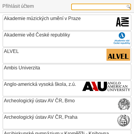
Přihlásit účtem
Akademie múzických umění v Praze
Akademie věd České republiky
ALVEL
Ambis Univerzita
Anglo-americká vysoká škola, z.ú.
Archeologický ústav AV ČR, Brno
Archeologický ústav AV ČR, Praha
Arcibiskupské gymnázium v Kroměříži - Knihovna