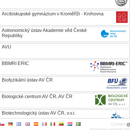
Arcibiskupské gymnázium v Kroměříži - Knihovna
Astronomický ústav Akademie věd České
Republiky
AVU
BBMRI ERIC
Biofyzikální ústav AV ČR
Biologické centrum AV ČR, AV ČR
Biotechnologický ústav AV ČR, v.v.i.
CESNET
Botanický ústav AV ČR
Zpracování osobních úda