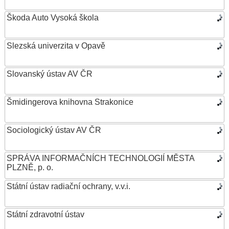
Škoda Auto Vysoká škola
Slezská univerzita v Opavě
Slovanský ústav AV ČR
Šmidingerova knihovna Strakonice
Sociologický ústav AV ČR
SPRÁVA INFORMAČNÍCH TECHNOLOGIÍ MĚSTA
PLZNĚ, p. o.
Státní ústav radiační ochrany, v.v.i.
Státní zdravotní ústav