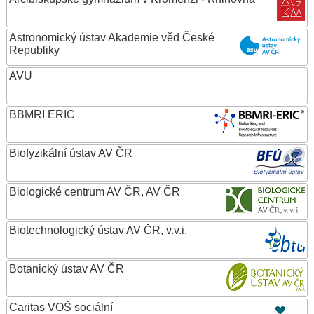
Astronomický ústav Akademie věd České
Republiky
AVU
BBMRI ERIC
Biofyzikální ústav AV ČR
Biologické centrum AV ČR, AV ČR
Biotechnologický ústav AV ČR, v.v.i.
Botanický ústav AV ČR
Caritas VOŠ sociální