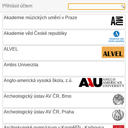
Přihlásit účtem
Akademie múzických umění v Praze
Akademie věd České republiky
ALVEL
Ambis Univerzita
Anglo-americká vysoká škola, z.ú.
Archeologický ústav AV ČR, Brno
Archeologický ústav AV ČR, Praha
Arcibiskupské gymnázium v Kroměříži - Knihovna