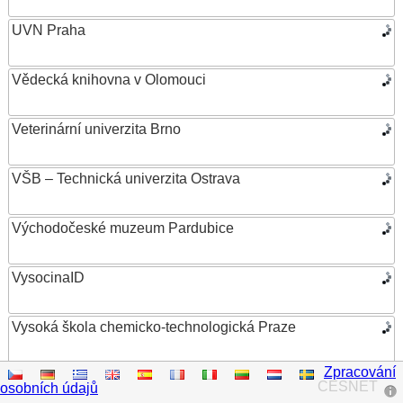
UVN Praha
Vědecká knihovna v Olomouci
Veterinární univerzita Brno
VŠB – Technická univerzita Ostrava
Východočeské muzeum Pardubice
VysocinaID
Vysoká škola chemicko-technologická Praze
Zpracování
Vysoká škola ekonomická v Praze
CESNET
osobních údajů