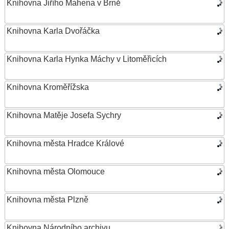
Knihovna Jiřího Mahena v Brně
Knihovna Karla Dvořáčka
Knihovna Karla Hynka Máchy v Litoměřicích
Knihovna Kroměřížska
Knihovna Matěje Josefa Sychry
Knihovna města Hradce Králové
Knihovna města Olomouce
Knihovna města Plzně
Knihovna Národního archivu