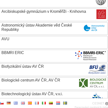
Arcibiskupské gymnázium v Kroměříži - Knihovna
Astronomický ústav Akademie věd České
Republiky
AVU
BBMRI ERIC
Biofyzikální ústav AV ČR
Biologické centrum AV ČR, AV ČR
Biotechnologický ústav AV ČR, v.v.i.
CESNET
Botanický ústav AV ČR
Zpracování osobních úda