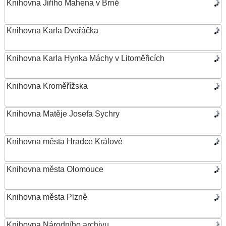
Knihovna Jiřího Mahena v Brně
Knihovna Karla Dvořáčka
Knihovna Karla Hynka Máchy v Litoměřicích
Knihovna Kroměřížska
Knihovna Matěje Josefa Sychry
Knihovna města Hradce Králové
Knihovna města Olomouce
Knihovna města Plzně
Knihovna Národního archivu