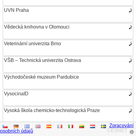
UVN Praha
Vědecká knihovna v Olomouci
Veterinární univerzita Brno
VŠB – Technická univerzita Ostrava
Východočeské muzeum Pardubice
VysocinaID
Vysoká škola chemicko-technologická Praze
Zpracování
Vysoká škola ekonomická v Praze
CESNET
osobních údajů