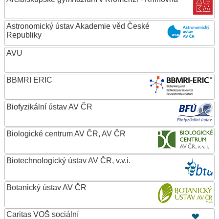
Astronomický ústav Akademie věd České
Republiky
AVU
BBMRI ERIC
Biofyzikální ústav AV ČR
Biologické centrum AV ČR, AV ČR
Biotechnologický ústav AV ČR, v.v.i.
Botanický ústav AV ČR
Caritas VOŠ sociální