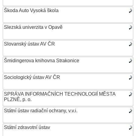
Škoda Auto Vysoká škola
Slezská univerzita v Opavě
Slovanský ústav AV ČR
Šmidingerova knihovna Strakonice
Sociologický ústav AV ČR
SPRÁVA INFORMAČNÍCH TECHNOLOGIÍ MĚSTA
PLZNĚ, p. o.
Státní ústav radiační ochrany, v.v.i.
Státní zdravotní ústav