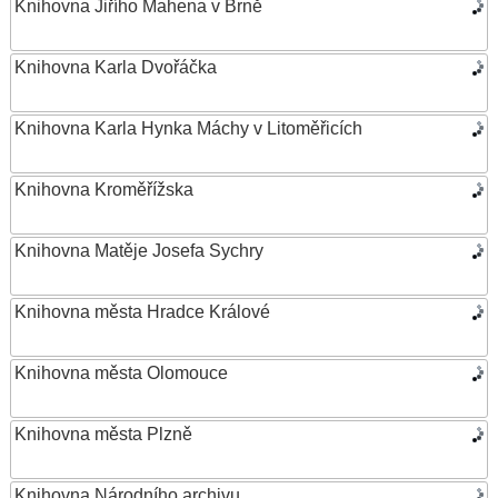
Knihovna Jiřího Mahena v Brně
Knihovna Karla Dvořáčka
Knihovna Karla Hynka Máchy v Litoměřicích
Knihovna Kroměřížska
Knihovna Matěje Josefa Sychry
Knihovna města Hradce Králové
Knihovna města Olomouce
Knihovna města Plzně
Knihovna Národního archivu