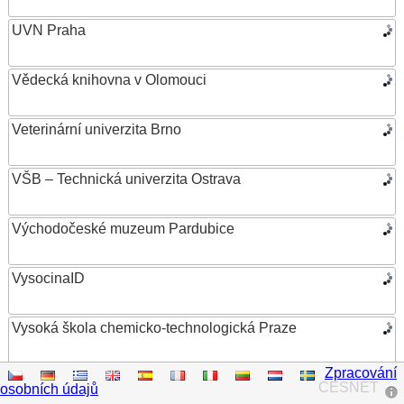
UVN Praha
Vědecká knihovna v Olomouci
Veterinární univerzita Brno
VŠB – Technická univerzita Ostrava
Východočeské muzeum Pardubice
VysocinaID
Vysoká škola chemicko-technologická Praze
Zpracování
Vysoká škola ekonomická v Praze
CESNET
osobních údajů