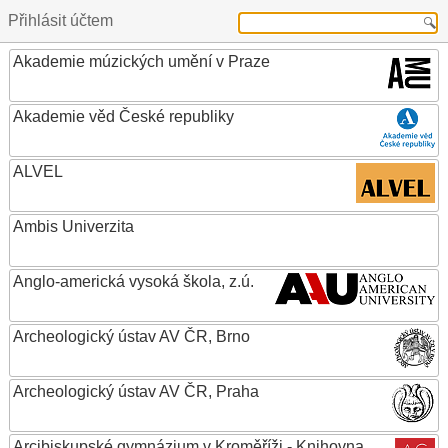
Přihlásit účtem
Akademie múzických umění v Praze
Akademie věd České republiky
ALVEL
Ambis Univerzita
Anglo-americká vysoká škola, z.ú.
Archeologický ústav AV ČR, Brno
Archeologický ústav AV ČR, Praha
Arcibiskupské gymnázium v Kroměříži - Knihovna