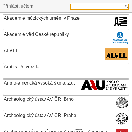
Přihlásit účtem
Akademie múzických umění v Praze
Akademie věd České republiky
ALVEL
Ambis Univerzita
Anglo-americká vysoká škola, z.ú.
Archeologický ústav AV ČR, Brno
Archeologický ústav AV ČR, Praha
Arcibiskupské gymnázium v Kroměříži - Knihovna