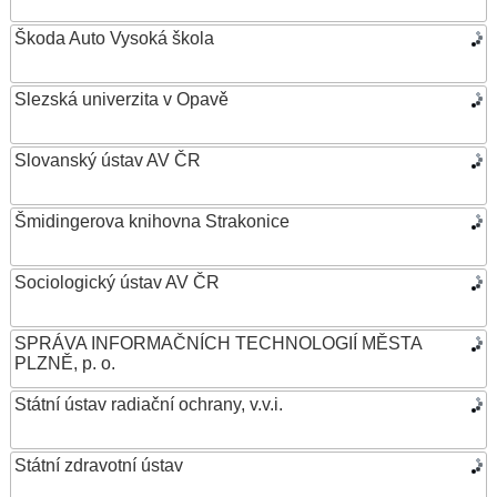
Škoda Auto Vysoká škola
Slezská univerzita v Opavě
Slovanský ústav AV ČR
Šmidingerova knihovna Strakonice
Sociologický ústav AV ČR
SPRÁVA INFORMAČNÍCH TECHNOLOGIÍ MĚSTA
PLZNĚ, p. o.
Státní ústav radiační ochrany, v.v.i.
Státní zdravotní ústav