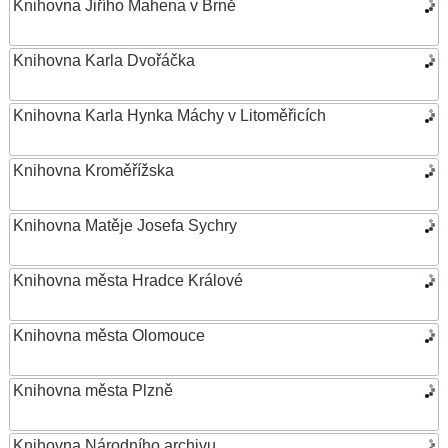
Knihovna Jiřího Mahena v Brně
Knihovna Karla Dvořáčka
Knihovna Karla Hynka Máchy v Litoměřicích
Knihovna Kroměřížska
Knihovna Matěje Josefa Sychry
Knihovna města Hradce Králové
Knihovna města Olomouce
Knihovna města Plzně
Knihovna Národního archivu