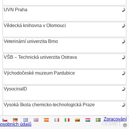
UVN Praha
Vědecká knihovna v Olomouci
Veterinární univerzita Brno
VŠB – Technická univerzita Ostrava
Východočeské muzeum Pardubice
VysocinaID
Vysoká škola chemicko-technologická Praze
Zpracování
Vysoká škola ekonomická v Praze
CESNET
osobních údajů