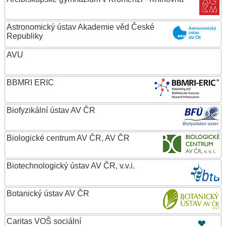
Astronomický ústav Akademie věd České
Republiky
AVU
BBMRI ERIC
Biofyzikální ústav AV ČR
Biologické centrum AV ČR, AV ČR
Biotechnologický ústav AV ČR, v.v.i.
Botanický ústav AV ČR
Caritas VOŠ sociální