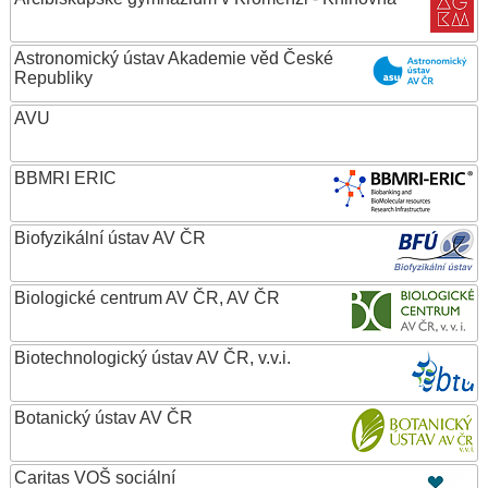
Astronomický ústav Akademie věd České
Republiky
AVU
BBMRI ERIC
Biofyzikální ústav AV ČR
Biologické centrum AV ČR, AV ČR
Biotechnologický ústav AV ČR, v.v.i.
Botanický ústav AV ČR
Caritas VOŠ sociální