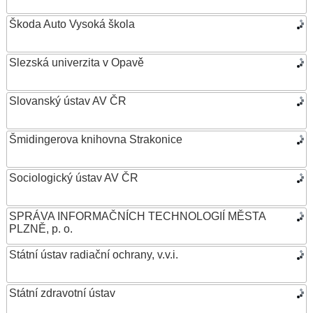
Škoda Auto Vysoká škola
Slezská univerzita v Opavě
Slovanský ústav AV ČR
Šmidingerova knihovna Strakonice
Sociologický ústav AV ČR
SPRÁVA INFORMAČNÍCH TECHNOLOGIÍ MĚSTA
PLZNĚ, p. o.
Státní ústav radiační ochrany, v.v.i.
Státní zdravotní ústav