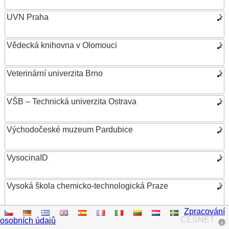
UVN Praha
Vědecká knihovna v Olomouci
Veterinární univerzita Brno
VŠB – Technická univerzita Ostrava
Východočeské muzeum Pardubice
VysocinaID
Vysoká škola chemicko-technologická Praze
Zpracování
Vysoká škola ekonomická v Praze
CESNET
osobních údajů