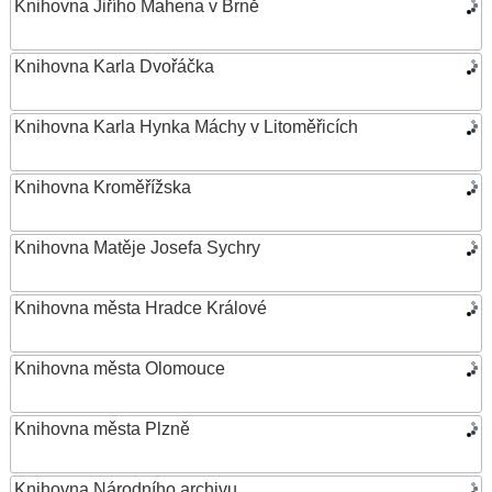
Knihovna Jiřího Mahena v Brně
Knihovna Karla Dvořáčka
Knihovna Karla Hynka Máchy v Litoměřicích
Knihovna Kroměřížska
Knihovna Matěje Josefa Sychry
Knihovna města Hradce Králové
Knihovna města Olomouce
Knihovna města Plzně
Knihovna Národního archivu