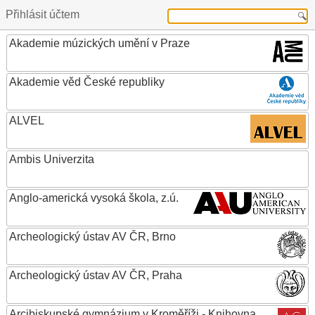
Přihlásit účtem
Akademie múzických umění v Praze
Akademie věd České republiky
ALVEL
Ambis Univerzita
Anglo-americká vysoká škola, z.ú.
Archeologický ústav AV ČR, Brno
Archeologický ústav AV ČR, Praha
Arcibiskupské gymnázium v Kroměříži - Knihovna