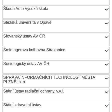
Škoda Auto Vysoká škola
Slezská univerzita v Opavě
Slovanský ústav AV ČR
Šmidingerova knihovna Strakonice
Sociologický ústav AV ČR
SPRÁVA INFORMAČNÍCH TECHNOLOGIÍ MĚSTA
PLZNĚ, p. o.
Státní ústav radiační ochrany, v.v.i.
Státní zdravotní ústav