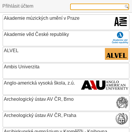
Přihlásit účtem
Akademie múzických umění v Praze
Akademie věd České republiky
ALVEL
Ambis Univerzita
Anglo-americká vysoká škola, z.ú.
Archeologický ústav AV ČR, Brno
Archeologický ústav AV ČR, Praha
Arcibiskupské gymnázium v Kroměříži - Knihovna