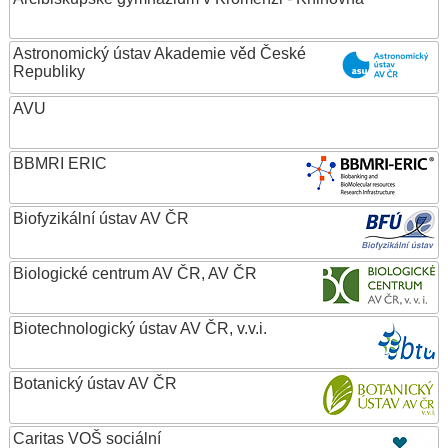
Astronomický ústav Akademie věd České
Republiky
AVU
BBMRI ERIC
Biofyzikální ústav AV ČR
Biologické centrum AV ČR, AV ČR
Biotechnologický ústav AV ČR, v.v.i.
Botanický ústav AV ČR
Caritas VOŠ sociální