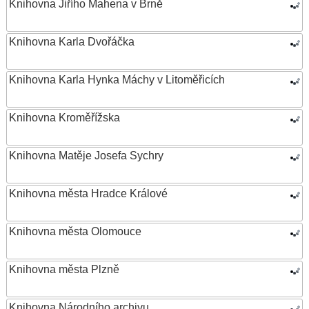
Knihovna Jiřího Mahena v Brně
Knihovna Karla Dvořáčka
Knihovna Karla Hynka Máchy v Litoměřicích
Knihovna Kroměřížska
Knihovna Matěje Josefa Sychry
Knihovna města Hradce Králové
Knihovna města Olomouce
Knihovna města Plzně
Knihovna Národního archivu