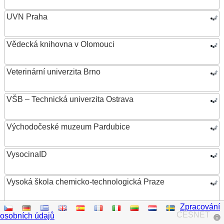
UVN Praha
Vědecká knihovna v Olomouci
Veterinární univerzita Brno
VŠB – Technická univerzita Ostrava
Východočeské muzeum Pardubice
VysocinaID
Vysoká škola chemicko-technologická Praze
Zpracování
Vysoká škola ekonomická v Praze
CESNET
osobních údajů