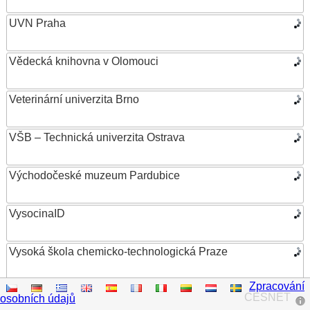
UVN Praha
Vědecká knihovna v Olomouci
Veterinární univerzita Brno
VŠB – Technická univerzita Ostrava
Východočeské muzeum Pardubice
VysocinaID
Vysoká škola chemicko-technologická Praze
Zpracování
Vysoká škola ekonomická v Praze
CESNET
osobních údajů