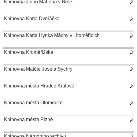
Knihovna Jiřího Mahena v Brně
Knihovna Karla Dvořáčka
Knihovna Karla Hynka Máchy v Litoměřicích
Knihovna Kroměřížska
Knihovna Matěje Josefa Sychry
Knihovna města Hradce Králové
Knihovna města Olomouce
Knihovna města Plzně
Knihovna Národního archivu