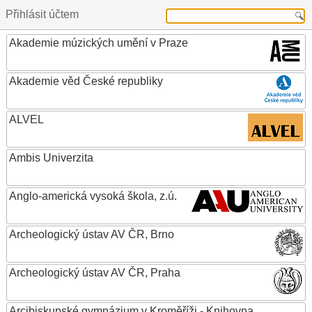
Přihlásit účtem
Akademie múzických umění v Praze
Akademie věd České republiky
ALVEL
Ambis Univerzita
Anglo-americká vysoká škola, z.ú.
Archeologický ústav AV ČR, Brno
Archeologický ústav AV ČR, Praha
Arcibiskupské gymnázium v Kroměříži - Knihovna