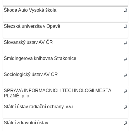
Škoda Auto Vysoká škola
Slezská univerzita v Opavě
Slovanský ústav AV ČR
Šmidingerova knihovna Strakonice
Sociologický ústav AV ČR
SPRÁVA INFORMAČNÍCH TECHNOLOGIÍ MĚSTA
PLZNĚ, p. o.
Státní ústav radiační ochrany, v.v.i.
Státní zdravotní ústav