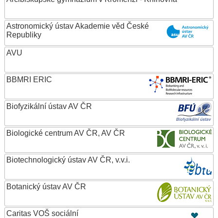
Astronomický ústav Akademie věd České
Republiky
AVU
BBMRI ERIC
Biofyzikální ústav AV ČR
Biologické centrum AV ČR, AV ČR
Biotechnologický ústav AV ČR, v.v.i.
Botanický ústav AV ČR
Caritas VOŠ sociální