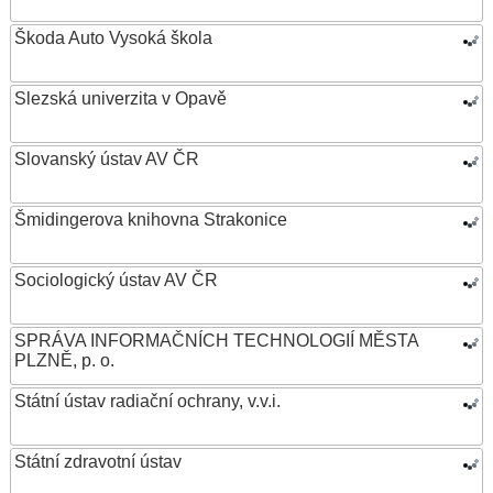
Škoda Auto Vysoká škola
Slezská univerzita v Opavě
Slovanský ústav AV ČR
Šmidingerova knihovna Strakonice
Sociologický ústav AV ČR
SPRÁVA INFORMAČNÍCH TECHNOLOGIÍ MĚSTA
PLZNĚ, p. o.
Státní ústav radiační ochrany, v.v.i.
Státní zdravotní ústav