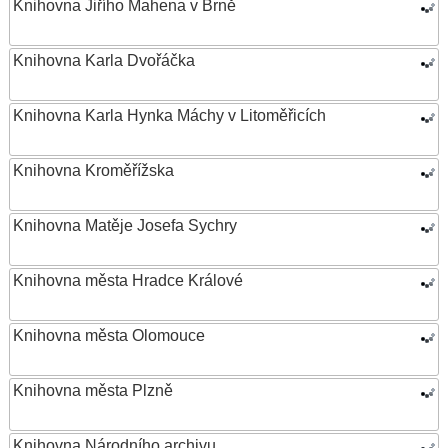
Knihovna Jiřího Mahena v Brně
Knihovna Karla Dvořáčka
Knihovna Karla Hynka Máchy v Litoměřicích
Knihovna Kroměřížska
Knihovna Matěje Josefa Sychry
Knihovna města Hradce Králové
Knihovna města Olomouce
Knihovna města Plzně
Knihovna Národního archivu