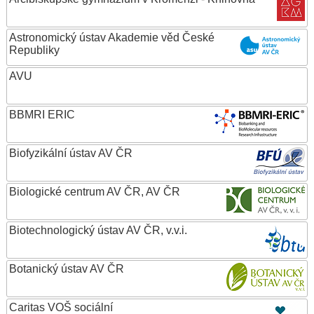
Astronomický ústav Akademie věd České
Republiky
AVU
BBMRI ERIC
Biofyzikální ústav AV ČR
Biologické centrum AV ČR, AV ČR
Biotechnologický ústav AV ČR, v.v.i.
Botanický ústav AV ČR
Caritas VOŠ sociální