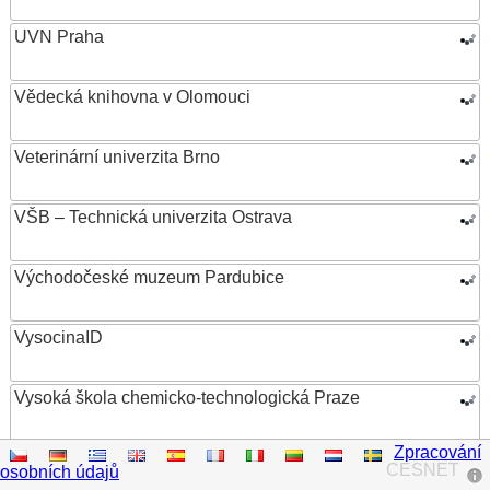
UVN Praha
Vědecká knihovna v Olomouci
Veterinární univerzita Brno
VŠB – Technická univerzita Ostrava
Východočeské muzeum Pardubice
VysocinaID
Vysoká škola chemicko-technologická Praze
Zpracování
Vysoká škola ekonomická v Praze
CESNET
osobních údajů