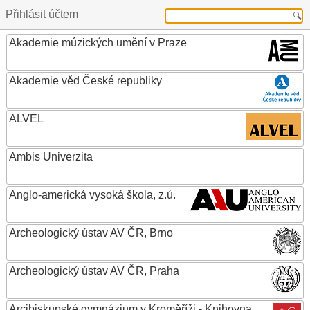
Přihlásit účtem
Akademie múzických umění v Praze
Akademie věd České republiky
ALVEL
Ambis Univerzita
Anglo-americká vysoká škola, z.ú.
Archeologický ústav AV ČR, Brno
Archeologický ústav AV ČR, Praha
Arcibiskupské gymnázium v Kroměříži - Knihovna