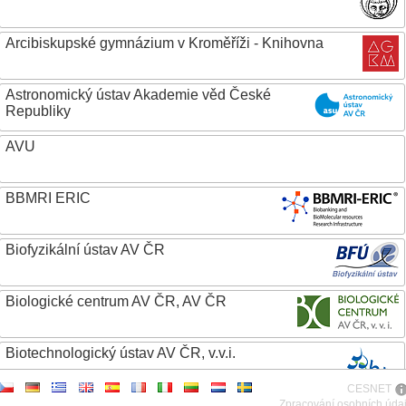
Arcibiskupské gymnázium v Kroměříži - Knihovna
Astronomický ústav Akademie věd České
Republiky
AVU
BBMRI ERIC
Biofyzikální ústav AV ČR
Biologické centrum AV ČR, AV ČR
Biotechnologický ústav AV ČR, v.v.i.
CESNET
Botanický ústav AV ČR
Zpracování osobních úda