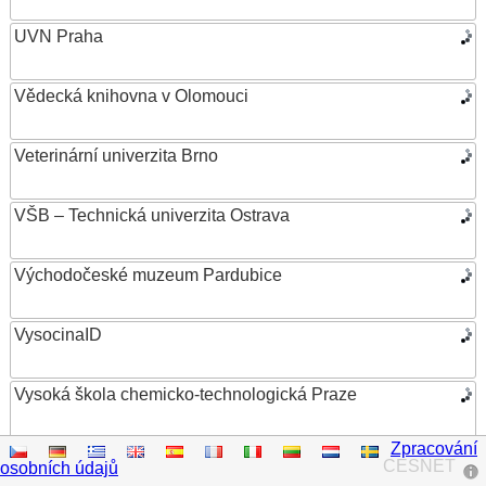
UVN Praha
Vědecká knihovna v Olomouci
Veterinární univerzita Brno
VŠB – Technická univerzita Ostrava
Východočeské muzeum Pardubice
VysocinaID
Vysoká škola chemicko-technologická Praze
Zpracování
Vysoká škola ekonomická v Praze
CESNET
osobních údajů