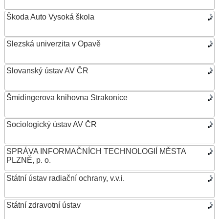
Škoda Auto Vysoká škola
Slezská univerzita v Opavě
Slovanský ústav AV ČR
Šmidingerova knihovna Strakonice
Sociologický ústav AV ČR
SPRÁVA INFORMAČNÍCH TECHNOLOGIÍ MĚSTA
PLZNĚ, p. o.
Státní ústav radiační ochrany, v.v.i.
Státní zdravotní ústav