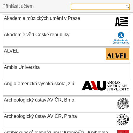
Přihlásit účtem
Akademie múzických umění v Praze
Akademie věd České republiky
ALVEL
Ambis Univerzita
Anglo-americká vysoká škola, z.ú.
Archeologický ústav AV ČR, Brno
Archeologický ústav AV ČR, Praha
Arcibiskupské gymnázium v Kroměříži - Knihovna