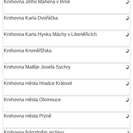
Knihovna Jiřího Mahena v Brně
Knihovna Karla Dvořáčka
Knihovna Karla Hynka Máchy v Litoměřicích
Knihovna Kroměřížska
Knihovna Matěje Josefa Sychry
Knihovna města Hradce Králové
Knihovna města Olomouce
Knihovna města Plzně
Knihovna Národního archivu