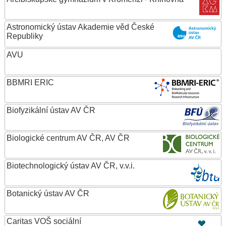
Astronomický ústav Akademie věd České
Republiky
AVU
BBMRI ERIC
Biofyzikální ústav AV ČR
Biologické centrum AV ČR, AV ČR
Biotechnologický ústav AV ČR, v.v.i.
Botanický ústav AV ČR
Caritas VOŠ sociální