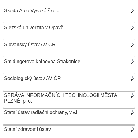
Škoda Auto Vysoká škola
Slezská univerzita v Opavě
Slovanský ústav AV ČR
Šmidingerova knihovna Strakonice
Sociologický ústav AV ČR
SPRÁVA INFORMAČNÍCH TECHNOLOGIÍ MĚSTA
PLZNĚ, p. o.
Státní ústav radiační ochrany, v.v.i.
Státní zdravotní ústav