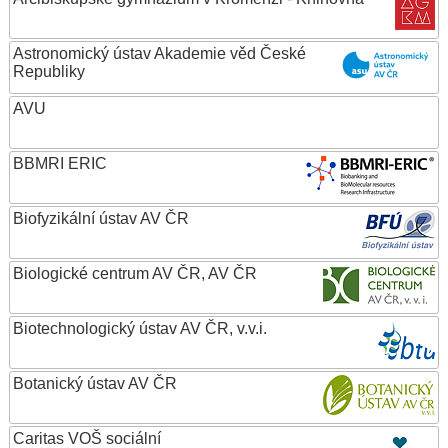
Astronomický ústav Akademie věd České
Republiky
AVU
BBMRI ERIC
Biofyzikální ústav AV ČR
Biologické centrum AV ČR, AV ČR
Biotechnologický ústav AV ČR, v.v.i.
Botanický ústav AV ČR
Caritas VOŠ sociální