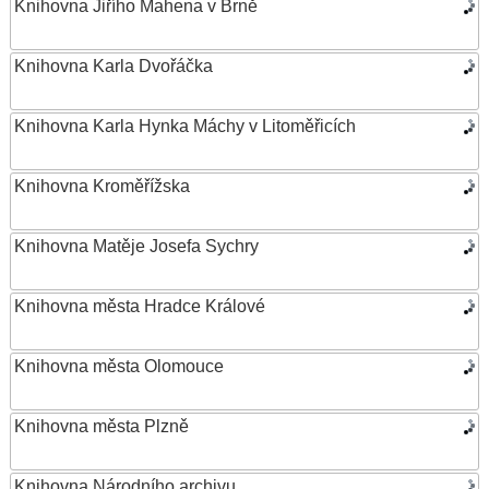
Knihovna Jiřího Mahena v Brně
Knihovna Karla Dvořáčka
Knihovna Karla Hynka Máchy v Litoměřicích
Knihovna Kroměřížska
Knihovna Matěje Josefa Sychry
Knihovna města Hradce Králové
Knihovna města Olomouce
Knihovna města Plzně
Knihovna Národního archivu