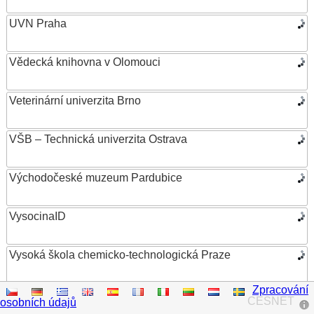
UVN Praha
Vědecká knihovna v Olomouci
Veterinární univerzita Brno
VŠB – Technická univerzita Ostrava
Východočeské muzeum Pardubice
VysocinaID
Vysoká škola chemicko-technologická Praze
Zpracování
Vysoká škola ekonomická v Praze
CESNET
osobních údajů