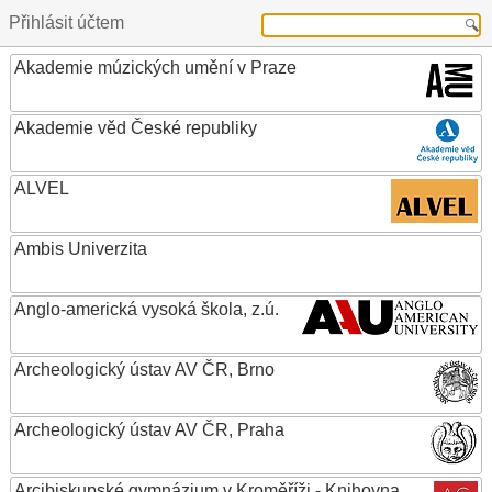
Přihlásit účtem
Akademie múzických umění v Praze
Akademie věd České republiky
ALVEL
Ambis Univerzita
Anglo-americká vysoká škola, z.ú.
Archeologický ústav AV ČR, Brno
Archeologický ústav AV ČR, Praha
Arcibiskupské gymnázium v Kroměříži - Knihovna