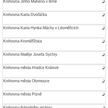
Knihovna Jiřího Mahena v Brně
Knihovna Karla Dvořáčka
Knihovna Karla Hynka Máchy v Litoměřicích
Knihovna Kroměřížska
Knihovna Matěje Josefa Sychry
Knihovna města Hradce Králové
Knihovna města Olomouce
Knihovna města Plzně
Knihovna Národního archivu