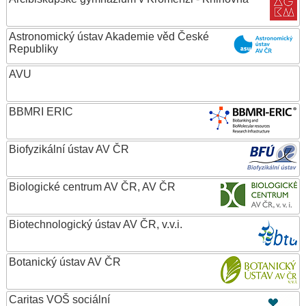
Astronomický ústav Akademie věd České
Republiky
AVU
BBMRI ERIC
Biofyzikální ústav AV ČR
Biologické centrum AV ČR, AV ČR
Biotechnologický ústav AV ČR, v.v.i.
Botanický ústav AV ČR
Caritas VOŠ sociální