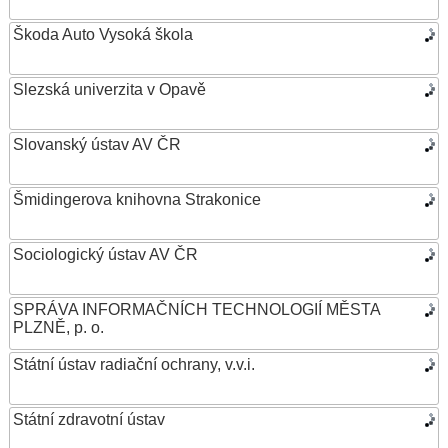
Škoda Auto Vysoká škola
Slezská univerzita v Opavě
Slovanský ústav AV ČR
Šmidingerova knihovna Strakonice
Sociologický ústav AV ČR
SPRÁVA INFORMAČNÍCH TECHNOLOGIÍ MĚSTA
PLZNĚ, p. o.
Státní ústav radiační ochrany, v.v.i.
Státní zdravotní ústav