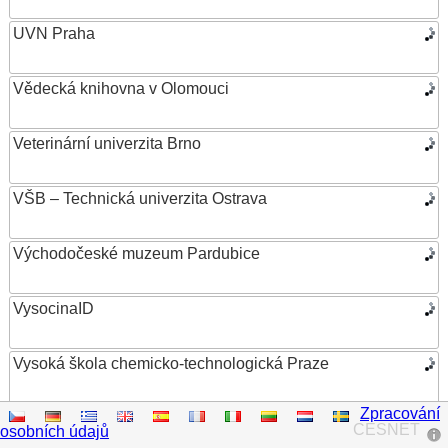
UVN Praha
Vědecká knihovna v Olomouci
Veterinární univerzita Brno
VŠB – Technická univerzita Ostrava
Východočeské muzeum Pardubice
VysocinaID
Vysoká škola chemicko-technologická Praze
Zpracování
Vysoká škola ekonomická v Praze
CESNET
osobních údajů