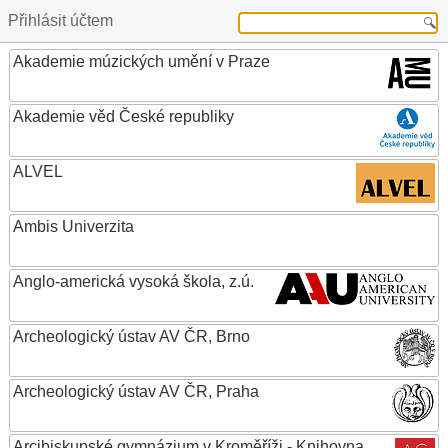
Přihlásit účtem
Akademie múzických umění v Praze
Akademie věd České republiky
ALVEL
Ambis Univerzita
Anglo-americká vysoká škola, z.ú.
Archeologický ústav AV ČR, Brno
Archeologický ústav AV ČR, Praha
Arcibiskupské gymnázium v Kroměříži - Knihovna