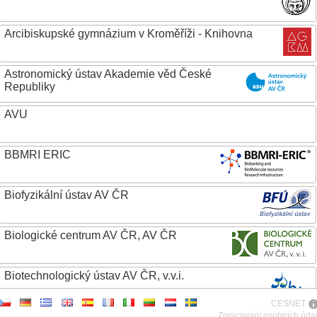
Arcibiskupské gymnázium v Kroměříži - Knihovna
Astronomický ústav Akademie věd České
Republiky
AVU
BBMRI ERIC
Biofyzikální ústav AV ČR
Biologické centrum AV ČR, AV ČR
Biotechnologický ústav AV ČR, v.v.i.
CESNET
Botanický ústav AV ČR
Zpracování osobních úda