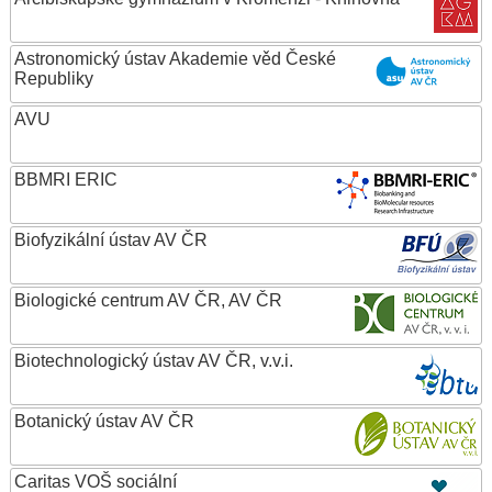
Astronomický ústav Akademie věd České
Republiky
AVU
BBMRI ERIC
Biofyzikální ústav AV ČR
Biologické centrum AV ČR, AV ČR
Biotechnologický ústav AV ČR, v.v.i.
Botanický ústav AV ČR
Caritas VOŠ sociální