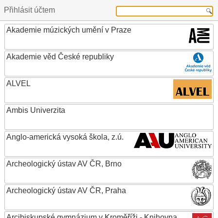
Přihlásit účtem
Akademie múzických umění v Praze
Akademie věd České republiky
ALVEL
Ambis Univerzita
Anglo-americká vysoká škola, z.ú.
Archeologický ústav AV ČR, Brno
Archeologický ústav AV ČR, Praha
Arcibiskupské gymnázium v Kroměříži - Knihovna