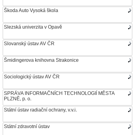
Škoda Auto Vysoká škola
Slezská univerzita v Opavě
Slovanský ústav AV ČR
Šmidingerova knihovna Strakonice
Sociologický ústav AV ČR
SPRÁVA INFORMAČNÍCH TECHNOLOGIÍ MĚSTA
PLZNĚ, p. o.
Státní ústav radiační ochrany, v.v.i.
Státní zdravotní ústav