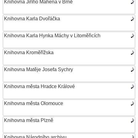
Knihovna Jiřího Mahena v Brně
Knihovna Karla Dvořáčka
Knihovna Karla Hynka Máchy v Litoměřicích
Knihovna Kroměřížska
Knihovna Matěje Josefa Sychry
Knihovna města Hradce Králové
Knihovna města Olomouce
Knihovna města Plzně
Knihovna Národního archivu