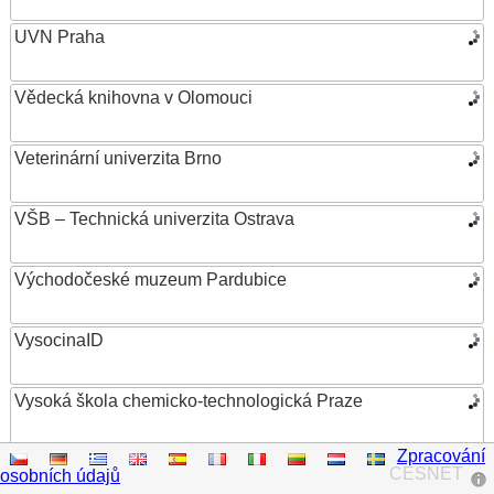
UVN Praha
Vědecká knihovna v Olomouci
Veterinární univerzita Brno
VŠB – Technická univerzita Ostrava
Východočeské muzeum Pardubice
VysocinaID
Vysoká škola chemicko-technologická Praze
Zpracování
Vysoká škola ekonomická v Praze
CESNET
osobních údajů