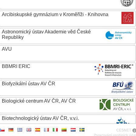
Arcibiskupské gymnázium v Kroměříži - Knihovna
Astronomický ústav Akademie věd České
Republiky
AVU
BBMRI ERIC
Biofyzikální ústav AV ČR
Biologické centrum AV ČR, AV ČR
Biotechnologický ústav AV ČR, v.v.i.
CESNET
Botanický ústav AV ČR
Zpracování osobních úda