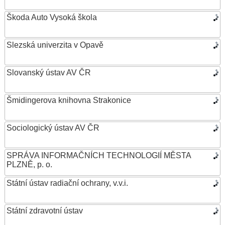
Škoda Auto Vysoká škola
Slezská univerzita v Opavě
Slovanský ústav AV ČR
Šmidingerova knihovna Strakonice
Sociologický ústav AV ČR
SPRÁVA INFORMAČNÍCH TECHNOLOGIÍ MĚSTA
PLZNĚ, p. o.
Státní ústav radiační ochrany, v.v.i.
Státní zdravotní ústav