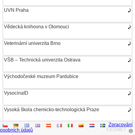
UVN Praha
Vědecká knihovna v Olomouci
Veterinární univerzita Brno
VŠB – Technická univerzita Ostrava
Východočeské muzeum Pardubice
VysocinaID
Vysoká škola chemicko-technologická Praze
Zpracování
Vysoká škola ekonomická v Praze
CESNET
osobních údajů