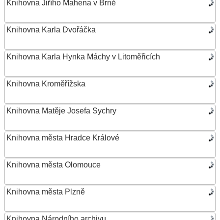
Knihovna Jiřího Mahena v Brně
Knihovna Karla Dvořáčka
Knihovna Karla Hynka Máchy v Litoměřicích
Knihovna Kroměřížska
Knihovna Matěje Josefa Sychry
Knihovna města Hradce Králové
Knihovna města Olomouce
Knihovna města Plzně
Knihovna Národního archivu