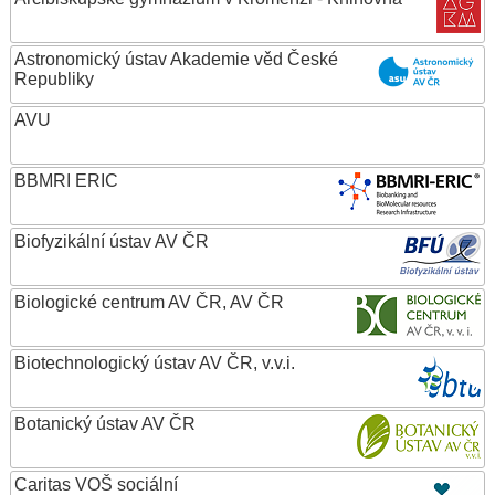
Astronomický ústav Akademie věd České
Republiky
AVU
BBMRI ERIC
Biofyzikální ústav AV ČR
Biologické centrum AV ČR, AV ČR
Biotechnologický ústav AV ČR, v.v.i.
Botanický ústav AV ČR
Caritas VOŠ sociální