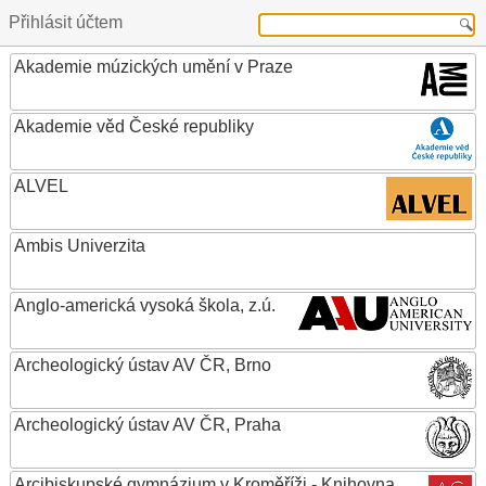
Přihlásit účtem
Akademie múzických umění v Praze
Akademie věd České republiky
ALVEL
Ambis Univerzita
Anglo-americká vysoká škola, z.ú.
Archeologický ústav AV ČR, Brno
Archeologický ústav AV ČR, Praha
Arcibiskupské gymnázium v Kroměříži - Knihovna