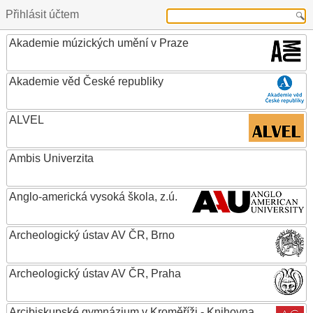
Přihlásit účtem
Akademie múzických umění v Praze
Akademie věd České republiky
ALVEL
Ambis Univerzita
Anglo-americká vysoká škola, z.ú.
Archeologický ústav AV ČR, Brno
Archeologický ústav AV ČR, Praha
Arcibiskupské gymnázium v Kroměříži - Knihovna