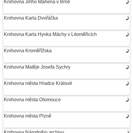
Knihovna Jiřího Mahena v Brně
Knihovna Karla Dvořáčka
Knihovna Karla Hynka Máchy v Litoměřicích
Knihovna Kroměřížska
Knihovna Matěje Josefa Sychry
Knihovna města Hradce Králové
Knihovna města Olomouce
Knihovna města Plzně
Knihovna Národního archivu