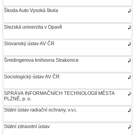
Škoda Auto Vysoká škola
Slezská univerzita v Opavě
Slovanský ústav AV ČR
Šmidingerova knihovna Strakonice
Sociologický ústav AV ČR
SPRÁVA INFORMAČNÍCH TECHNOLOGIÍ MĚSTA
PLZNĚ, p. o.
Státní ústav radiační ochrany, v.v.i.
Státní zdravotní ústav