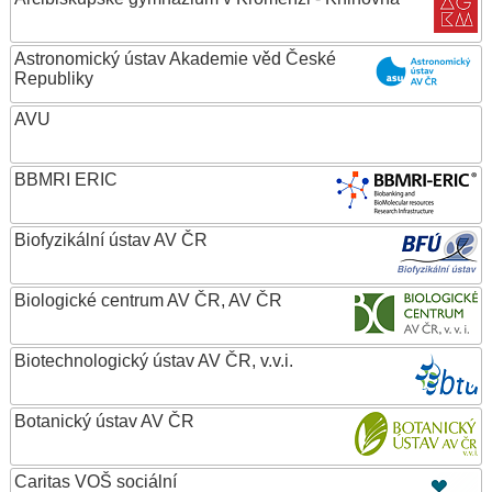
Astronomický ústav Akademie věd České
Republiky
AVU
BBMRI ERIC
Biofyzikální ústav AV ČR
Biologické centrum AV ČR, AV ČR
Biotechnologický ústav AV ČR, v.v.i.
Botanický ústav AV ČR
Caritas VOŠ sociální