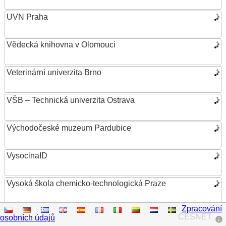
UVN Praha
Vědecká knihovna v Olomouci
Veterinární univerzita Brno
VŠB – Technická univerzita Ostrava
Východočeské muzeum Pardubice
VysocinaID
Vysoká škola chemicko-technologická Praze
Zpracování
Vysoká škola ekonomická v Praze
CESNET
osobních údajů