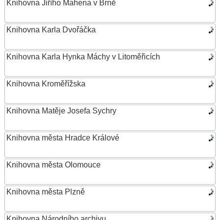
Knihovna Jiřího Mahena v Brně
Knihovna Karla Dvořáčka
Knihovna Karla Hynka Máchy v Litoměřicích
Knihovna Kroměřížska
Knihovna Matěje Josefa Sychry
Knihovna města Hradce Králové
Knihovna města Olomouce
Knihovna města Plzně
Knihovna Národního archivu