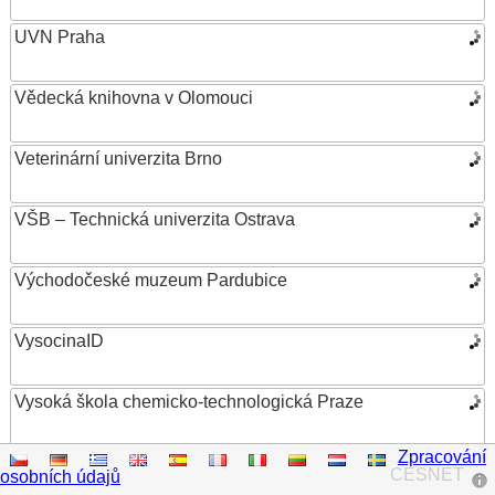
UVN Praha
Vědecká knihovna v Olomouci
Veterinární univerzita Brno
VŠB – Technická univerzita Ostrava
Východočeské muzeum Pardubice
VysocinaID
Vysoká škola chemicko-technologická Praze
Zpracování
Vysoká škola ekonomická v Praze
CESNET
osobních údajů