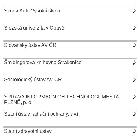
Škoda Auto Vysoká škola
Slezská univerzita v Opavě
Slovanský ústav AV ČR
Šmidingerova knihovna Strakonice
Sociologický ústav AV ČR
SPRÁVA INFORMAČNÍCH TECHNOLOGIÍ MĚSTA
PLZNĚ, p. o.
Státní ústav radiační ochrany, v.v.i.
Státní zdravotní ústav