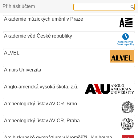
Přihlásit účtem
Akademie múzických umění v Praze
Akademie věd České republiky
ALVEL
Ambis Univerzita
Anglo-americká vysoká škola, z.ú.
Archeologický ústav AV ČR, Brno
Archeologický ústav AV ČR, Praha
Arcibiskupské gymnázium v Kroměříži - Knihovna