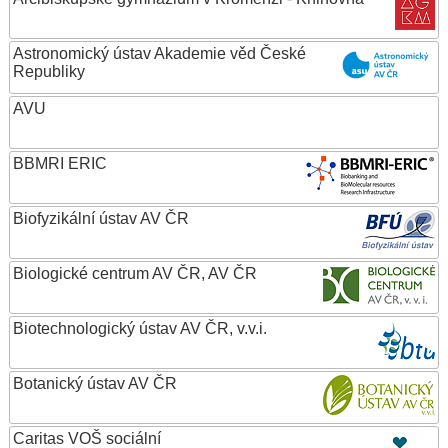
Astronomický ústav Akademie věd České
Republiky
AVU
BBMRI ERIC
Biofyzikální ústav AV ČR
Biologické centrum AV ČR, AV ČR
Biotechnologický ústav AV ČR, v.v.i.
Botanický ústav AV ČR
Caritas VOŠ sociální