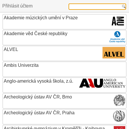
Přihlásit účtem
Akademie múzických umění v Praze
Akademie věd České republiky
ALVEL
Ambis Univerzita
Anglo-americká vysoká škola, z.ú.
Archeologický ústav AV ČR, Brno
Archeologický ústav AV ČR, Praha
Arcibiskupské gymnázium v Kroměříži - Knihovna