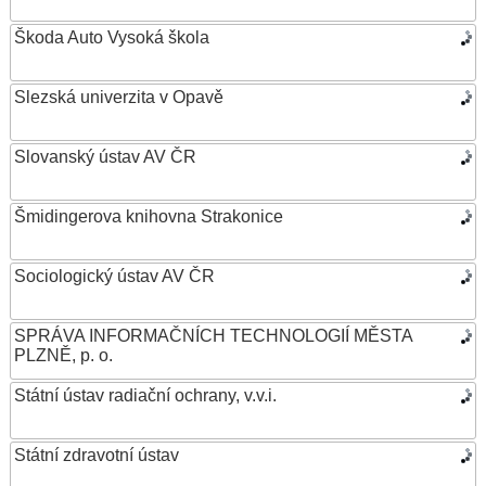
Škoda Auto Vysoká škola
Slezská univerzita v Opavě
Slovanský ústav AV ČR
Šmidingerova knihovna Strakonice
Sociologický ústav AV ČR
SPRÁVA INFORMAČNÍCH TECHNOLOGIÍ MĚSTA
PLZNĚ, p. o.
Státní ústav radiační ochrany, v.v.i.
Státní zdravotní ústav