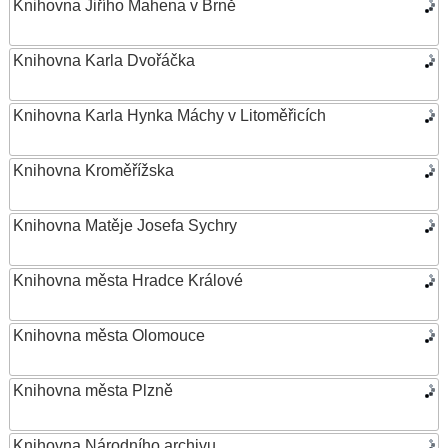
Knihovna Jiřího Mahena v Brně
Knihovna Karla Dvořáčka
Knihovna Karla Hynka Máchy v Litoměřicích
Knihovna Kroměřížska
Knihovna Matěje Josefa Sychry
Knihovna města Hradce Králové
Knihovna města Olomouce
Knihovna města Plzně
Knihovna Národního archivu