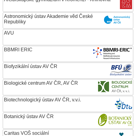
Astronomický ústav Akademie věd České
Republiky
AVU
BBMRI ERIC
Biofyzikální ústav AV ČR
Biologické centrum AV ČR, AV ČR
Biotechnologický ústav AV ČR, v.v.i.
Botanický ústav AV ČR
Caritas VOŠ sociální