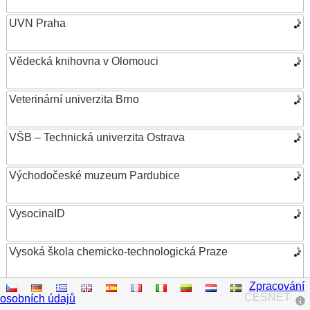
UVN Praha
Vědecká knihovna v Olomouci
Veterinární univerzita Brno
VŠB – Technická univerzita Ostrava
Východočeské muzeum Pardubice
VysocinaID
Vysoká škola chemicko-technologická Praze
Zpracování
Vysoká škola ekonomická v Praze
CESNET
osobních údajů