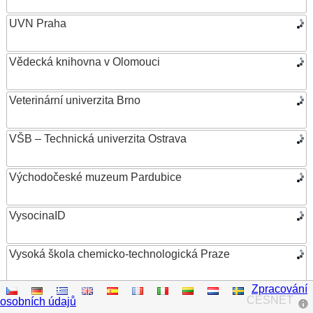
UVN Praha
Vědecká knihovna v Olomouci
Veterinární univerzita Brno
VŠB – Technická univerzita Ostrava
Východočeské muzeum Pardubice
VysocinaID
Vysoká škola chemicko-technologická Praze
Zpracování
Vysoká škola ekonomická v Praze
CESNET
osobních údajů