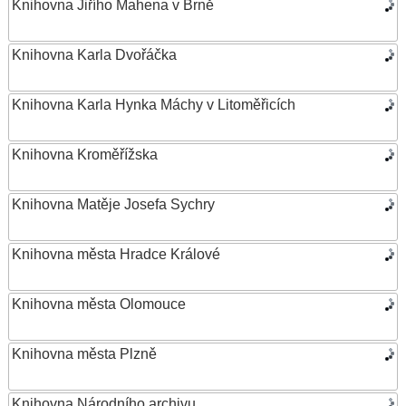
Knihovna Jiřího Mahena v Brně
Knihovna Karla Dvořáčka
Knihovna Karla Hynka Máchy v Litoměřicích
Knihovna Kroměřížska
Knihovna Matěje Josefa Sychry
Knihovna města Hradce Králové
Knihovna města Olomouce
Knihovna města Plzně
Knihovna Národního archivu