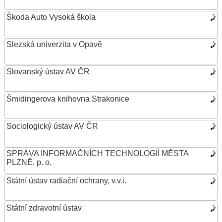
Škoda Auto Vysoká škola
Slezská univerzita v Opavě
Slovanský ústav AV ČR
Šmidingerova knihovna Strakonice
Sociologický ústav AV ČR
SPRÁVA INFORMAČNÍCH TECHNOLOGIÍ MĚSTA
PLZNĚ, p. o.
Státní ústav radiační ochrany, v.v.i.
Státní zdravotní ústav