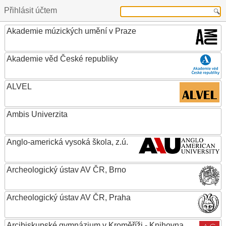
Přihlásit účtem
Akademie múzických umění v Praze
Akademie věd České republiky
ALVEL
Ambis Univerzita
Anglo-americká vysoká škola, z.ú.
Archeologický ústav AV ČR, Brno
Archeologický ústav AV ČR, Praha
Arcibiskupské gymnázium v Kroměříži - Knihovna