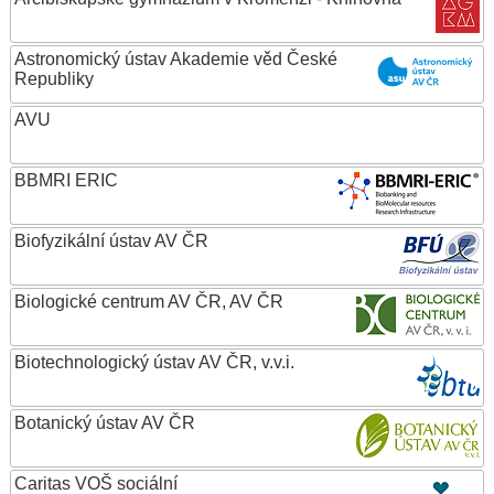
Astronomický ústav Akademie věd České
Republiky
AVU
BBMRI ERIC
Biofyzikální ústav AV ČR
Biologické centrum AV ČR, AV ČR
Biotechnologický ústav AV ČR, v.v.i.
Botanický ústav AV ČR
Caritas VOŠ sociální