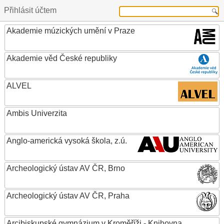
Přihlásit účtem
Akademie múzických umění v Praze
Akademie věd České republiky
ALVEL
Ambis Univerzita
Anglo-americká vysoká škola, z.ú.
Archeologický ústav AV ČR, Brno
Archeologický ústav AV ČR, Praha
Arcibiskupské gymnázium v Kroměříži - Knihovna