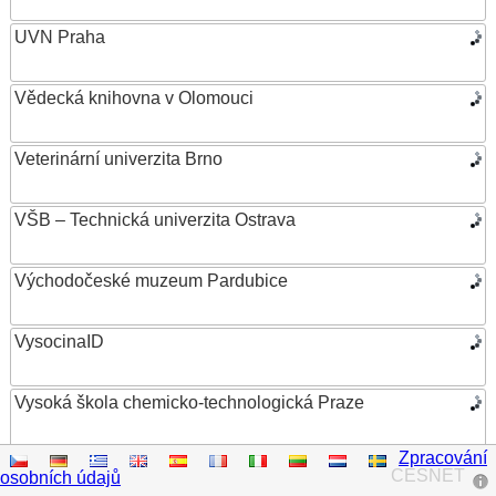
UVN Praha
Vědecká knihovna v Olomouci
Veterinární univerzita Brno
VŠB – Technická univerzita Ostrava
Východočeské muzeum Pardubice
VysocinaID
Vysoká škola chemicko-technologická Praze
Zpracování
Vysoká škola ekonomická v Praze
CESNET
osobních údajů