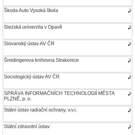
Škoda Auto Vysoká škola
Slezská univerzita v Opavě
Slovanský ústav AV ČR
Šmidingerova knihovna Strakonice
Sociologický ústav AV ČR
SPRÁVA INFORMAČNÍCH TECHNOLOGIÍ MĚSTA
PLZNĚ, p. o.
Státní ústav radiační ochrany, v.v.i.
Státní zdravotní ústav