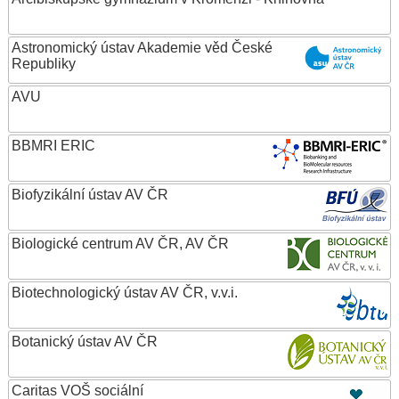
Astronomický ústav Akademie věd České
Republiky
AVU
BBMRI ERIC
Biofyzikální ústav AV ČR
Biologické centrum AV ČR, AV ČR
Biotechnologický ústav AV ČR, v.v.i.
Botanický ústav AV ČR
Caritas VOŠ sociální