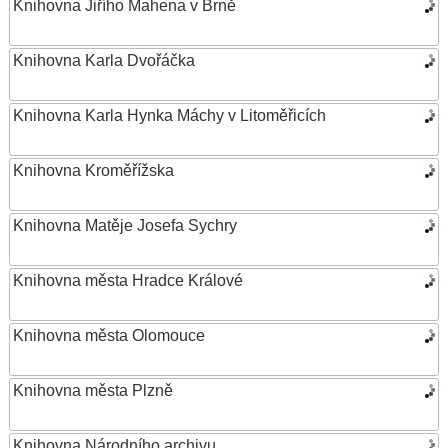
Knihovna Jiřího Mahena v Brně
Knihovna Karla Dvořáčka
Knihovna Karla Hynka Máchy v Litoměřicích
Knihovna Kroměřížska
Knihovna Matěje Josefa Sychry
Knihovna města Hradce Králové
Knihovna města Olomouce
Knihovna města Plzně
Knihovna Národního archivu