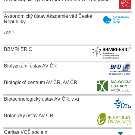
Astronomický ústav Akademie věd České
Republiky
AVU
BBMRI ERIC
Biofyzikální ústav AV ČR
Biologické centrum AV ČR, AV ČR
Biotechnologický ústav AV ČR, v.v.i.
Botanický ústav AV ČR
Caritas VOŠ sociální