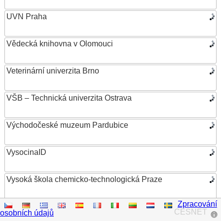
UVN Praha
Vědecká knihovna v Olomouci
Veterinární univerzita Brno
VŠB – Technická univerzita Ostrava
Východočeské muzeum Pardubice
VysocinaID
Vysoká škola chemicko-technologická Praze
Zpracování
Vysoká škola ekonomická v Praze
CESNET
osobních údajů