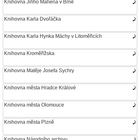
Knihovna Jiřího Mahena v Brně
Knihovna Karla Dvořáčka
Knihovna Karla Hynka Máchy v Litoměřicích
Knihovna Kroměřížska
Knihovna Matěje Josefa Sychry
Knihovna města Hradce Králové
Knihovna města Olomouce
Knihovna města Plzně
Knihovna Národního archivu