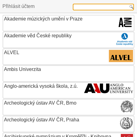
Přihlásit účtem
Akademie múzických umění v Praze
Akademie věd České republiky
ALVEL
Ambis Univerzita
Anglo-americká vysoká škola, z.ú.
Archeologický ústav AV ČR, Brno
Archeologický ústav AV ČR, Praha
Arcibiskupské gymnázium v Kroměříži - Knihovna