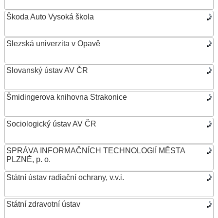
Škoda Auto Vysoká škola
Slezská univerzita v Opavě
Slovanský ústav AV ČR
Šmidingerova knihovna Strakonice
Sociologický ústav AV ČR
SPRÁVA INFORMAČNÍCH TECHNOLOGIÍ MĚSTA
PLZNĚ, p. o.
Státní ústav radiační ochrany, v.v.i.
Státní zdravotní ústav