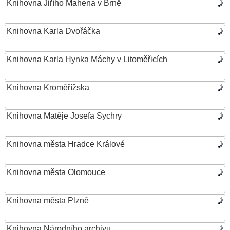
Knihovna Jiřího Mahena v Brně
Knihovna Karla Dvořáčka
Knihovna Karla Hynka Máchy v Litoměřicích
Knihovna Kroměřížska
Knihovna Matěje Josefa Sychry
Knihovna města Hradce Králové
Knihovna města Olomouce
Knihovna města Plzně
Knihovna Národního archivu