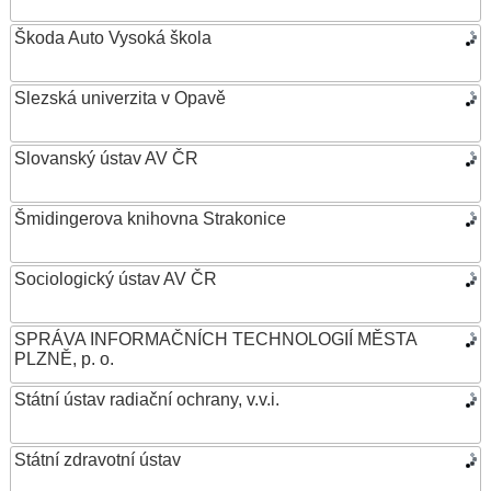
Škoda Auto Vysoká škola
Slezská univerzita v Opavě
Slovanský ústav AV ČR
Šmidingerova knihovna Strakonice
Sociologický ústav AV ČR
SPRÁVA INFORMAČNÍCH TECHNOLOGIÍ MĚSTA
PLZNĚ, p. o.
Státní ústav radiační ochrany, v.v.i.
Státní zdravotní ústav