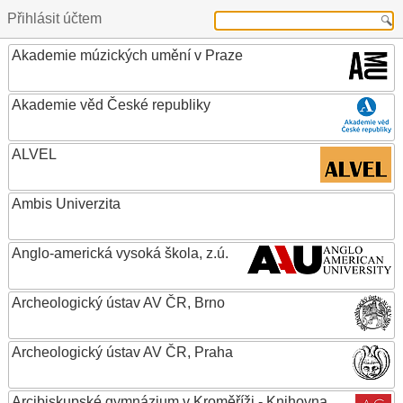
Přihlásit účtem
Akademie múzických umění v Praze
Akademie věd České republiky
ALVEL
Ambis Univerzita
Anglo-americká vysoká škola, z.ú.
Archeologický ústav AV ČR, Brno
Archeologický ústav AV ČR, Praha
Arcibiskupské gymnázium v Kroměříži - Knihovna