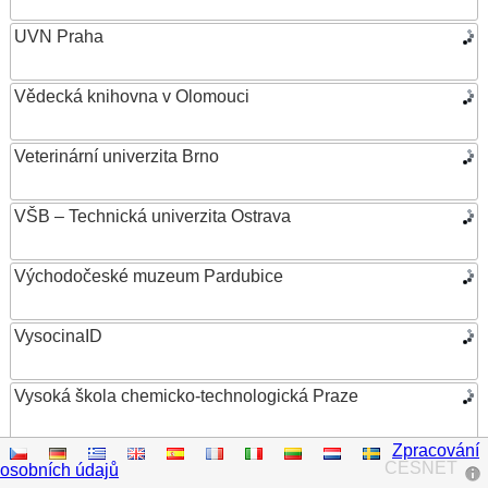
UVN Praha
Vědecká knihovna v Olomouci
Veterinární univerzita Brno
VŠB – Technická univerzita Ostrava
Východočeské muzeum Pardubice
VysocinaID
Vysoká škola chemicko-technologická Praze
Zpracování
Vysoká škola ekonomická v Praze
CESNET
osobních údajů