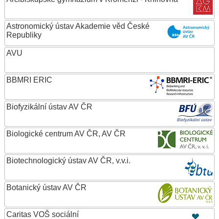
Astronomický ústav Akademie věd České
Republiky
AVU
BBMRI ERIC
Biofyzikální ústav AV ČR
Biologické centrum AV ČR, AV ČR
Biotechnologický ústav AV ČR, v.v.i.
Botanický ústav AV ČR
Caritas VOŠ sociální