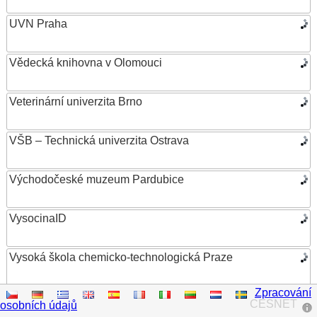
UVN Praha
Vědecká knihovna v Olomouci
Veterinární univerzita Brno
VŠB – Technická univerzita Ostrava
Východočeské muzeum Pardubice
VysocinaID
Vysoká škola chemicko-technologická Praze
Zpracování
Vysoká škola ekonomická v Praze
CESNET
osobních údajů