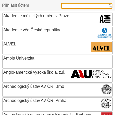
Přihlásit účtem
Akademie múzických umění v Praze
Akademie věd České republiky
ALVEL
Ambis Univerzita
Anglo-americká vysoká škola, z.ú.
Archeologický ústav AV ČR, Brno
Archeologický ústav AV ČR, Praha
Arcibiskupské gymnázium v Kroměříži - Knihovna