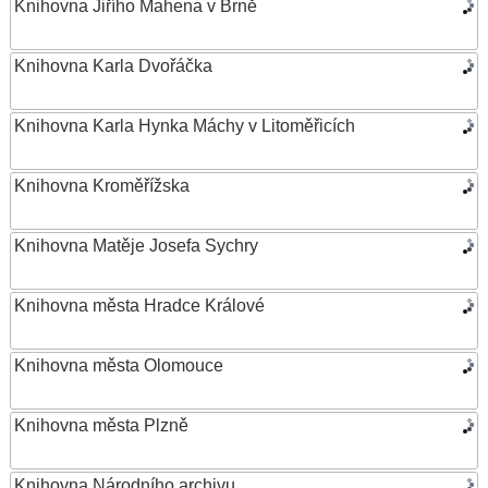
Knihovna Jiřího Mahena v Brně
Knihovna Karla Dvořáčka
Knihovna Karla Hynka Máchy v Litoměřicích
Knihovna Kroměřížska
Knihovna Matěje Josefa Sychry
Knihovna města Hradce Králové
Knihovna města Olomouce
Knihovna města Plzně
Knihovna Národního archivu