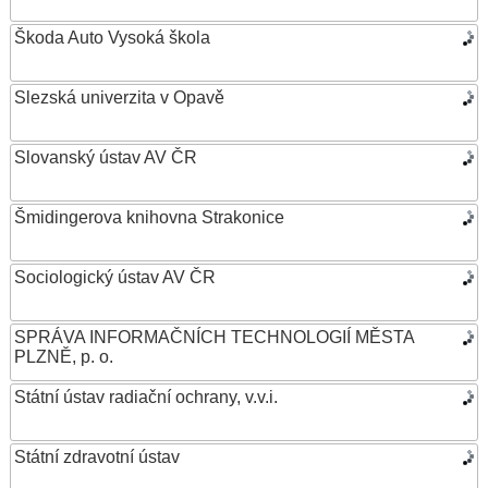
Škoda Auto Vysoká škola
Slezská univerzita v Opavě
Slovanský ústav AV ČR
Šmidingerova knihovna Strakonice
Sociologický ústav AV ČR
SPRÁVA INFORMAČNÍCH TECHNOLOGIÍ MĚSTA
PLZNĚ, p. o.
Státní ústav radiační ochrany, v.v.i.
Státní zdravotní ústav