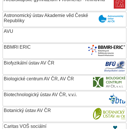
Astronomický ústav Akademie věd České
Republiky
AVU
BBMRI ERIC
Biofyzikální ústav AV ČR
Biologické centrum AV ČR, AV ČR
Biotechnologický ústav AV ČR, v.v.i.
Botanický ústav AV ČR
Caritas VOŠ sociální