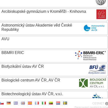
Arcibiskupské gymnázium v Kroměříži - Knihovna
Astronomický ústav Akademie věd České
Republiky
AVU
BBMRI ERIC
Biofyzikální ústav AV ČR
Biologické centrum AV ČR, AV ČR
Biotechnologický ústav AV ČR, v.v.i.
CESNET
Botanický ústav AV ČR
Zpracování osobních úda