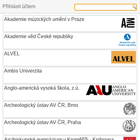
Přihlásit účtem
Akademie múzických umění v Praze
Akademie věd České republiky
ALVEL
Ambis Univerzita
Anglo-americká vysoká škola, z.ú.
Archeologický ústav AV ČR, Brno
Archeologický ústav AV ČR, Praha
Arcibiskupské gymnázium v Kroměříži - Knihovna