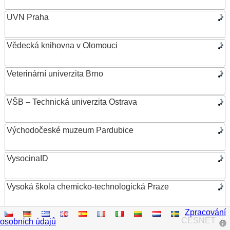
UVN Praha
Vědecká knihovna v Olomouci
Veterinární univerzita Brno
VŠB – Technická univerzita Ostrava
Východočeské muzeum Pardubice
VysocinaID
Vysoká škola chemicko-technologická Praze
Zpracování
Vysoká škola ekonomická v Praze
CESNET
osobních údajů