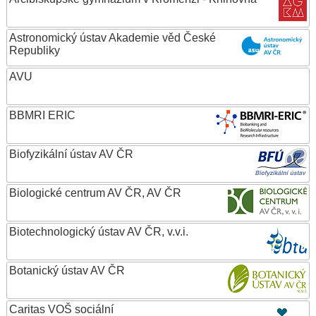
Astronomický ústav Akademie věd České
Republiky
AVU
BBMRI ERIC
Biofyzikální ústav AV ČR
Biologické centrum AV ČR, AV ČR
Biotechnologický ústav AV ČR, v.v.i.
Botanický ústav AV ČR
Caritas VOŠ sociální