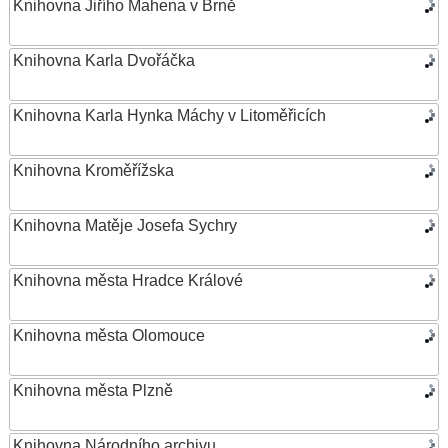
Knihovna Jiřího Mahena v Brně
Knihovna Karla Dvořáčka
Knihovna Karla Hynka Máchy v Litoměřicích
Knihovna Kroměřížska
Knihovna Matěje Josefa Sychry
Knihovna města Hradce Králové
Knihovna města Olomouce
Knihovna města Plzně
Knihovna Národního archivu