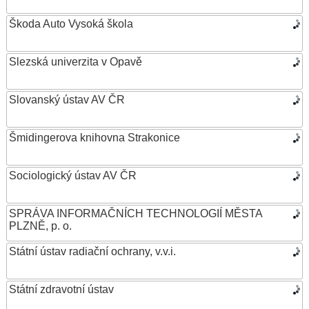
Škoda Auto Vysoká škola
Slezská univerzita v Opavě
Slovanský ústav AV ČR
Šmidingerova knihovna Strakonice
Sociologický ústav AV ČR
SPRÁVA INFORMAČNÍCH TECHNOLOGIÍ MĚSTA
PLZNĚ, p. o.
Státní ústav radiační ochrany, v.v.i.
Státní zdravotní ústav