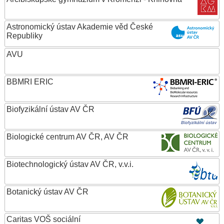
Astronomický ústav Akademie věd České
Republiky
AVU
BBMRI ERIC
Biofyzikální ústav AV ČR
Biologické centrum AV ČR, AV ČR
Biotechnologický ústav AV ČR, v.v.i.
Botanický ústav AV ČR
Caritas VOŠ sociální