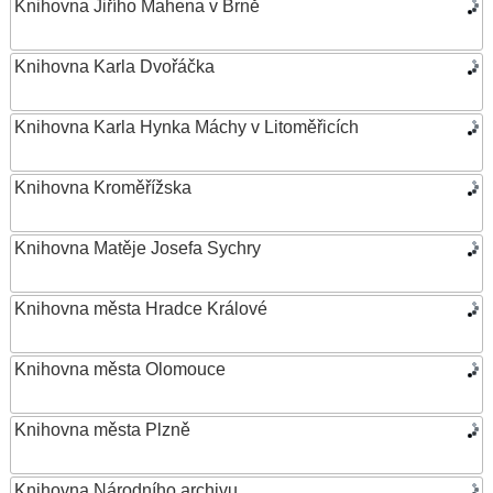
Knihovna Jiřího Mahena v Brně
Knihovna Karla Dvořáčka
Knihovna Karla Hynka Máchy v Litoměřicích
Knihovna Kroměřížska
Knihovna Matěje Josefa Sychry
Knihovna města Hradce Králové
Knihovna města Olomouce
Knihovna města Plzně
Knihovna Národního archivu