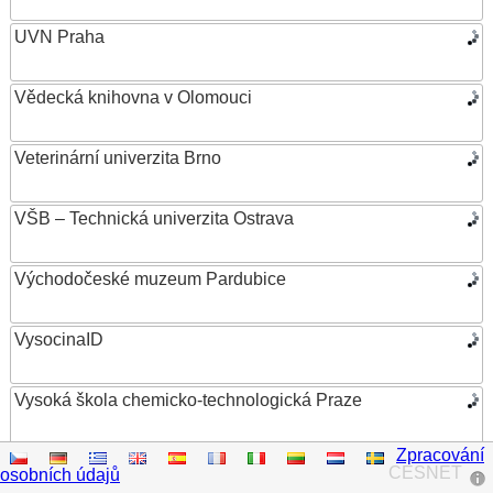
UVN Praha
Vědecká knihovna v Olomouci
Veterinární univerzita Brno
VŠB – Technická univerzita Ostrava
Východočeské muzeum Pardubice
VysocinaID
Vysoká škola chemicko-technologická Praze
Zpracování
Vysoká škola ekonomická v Praze
CESNET
osobních údajů