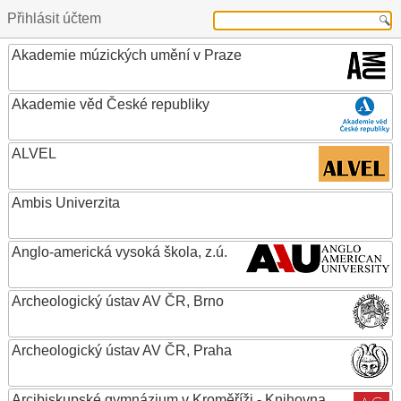
Přihlásit účtem
Akademie múzických umění v Praze
Akademie věd České republiky
ALVEL
Ambis Univerzita
Anglo-americká vysoká škola, z.ú.
Archeologický ústav AV ČR, Brno
Archeologický ústav AV ČR, Praha
Arcibiskupské gymnázium v Kroměříži - Knihovna