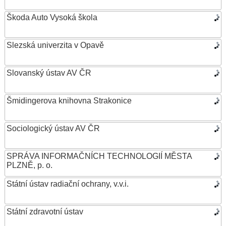
Škoda Auto Vysoká škola
Slezská univerzita v Opavě
Slovanský ústav AV ČR
Šmidingerova knihovna Strakonice
Sociologický ústav AV ČR
SPRÁVA INFORMAČNÍCH TECHNOLOGIÍ MĚSTA
PLZNĚ, p. o.
Státní ústav radiační ochrany, v.v.i.
Státní zdravotní ústav