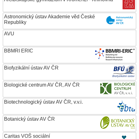
Astronomický ústav Akademie věd České
Republiky
AVU
BBMRI ERIC
Biofyzikální ústav AV ČR
Biologické centrum AV ČR, AV ČR
Biotechnologický ústav AV ČR, v.v.i.
Botanický ústav AV ČR
Caritas VOŠ sociální