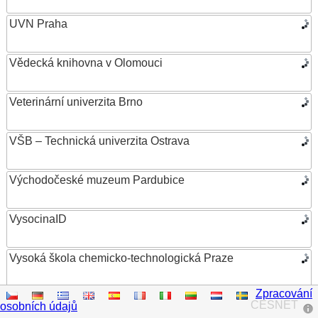
UVN Praha
Vědecká knihovna v Olomouci
Veterinární univerzita Brno
VŠB – Technická univerzita Ostrava
Východočeské muzeum Pardubice
VysocinaID
Vysoká škola chemicko-technologická Praze
Zpracování
Vysoká škola ekonomická v Praze
CESNET
osobních údajů