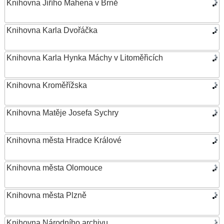
Knihovna Jiřího Mahena v Brně
Knihovna Karla Dvořáčka
Knihovna Karla Hynka Máchy v Litoměřicích
Knihovna Kroměřížska
Knihovna Matěje Josefa Sychry
Knihovna města Hradce Králové
Knihovna města Olomouce
Knihovna města Plzně
Knihovna Národního archivu