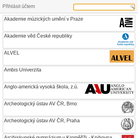
Přihlásit účtem
Akademie múzických umění v Praze
Akademie věd České republiky
ALVEL
Ambis Univerzita
Anglo-americká vysoká škola, z.ú.
Archeologický ústav AV ČR, Brno
Archeologický ústav AV ČR, Praha
Arcibiskupské gymnázium v Kroměříži - Knihovna