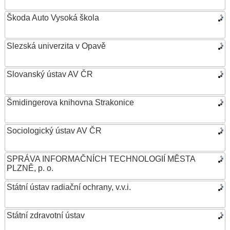
Škoda Auto Vysoká škola
Slezská univerzita v Opavě
Slovanský ústav AV ČR
Šmidingerova knihovna Strakonice
Sociologický ústav AV ČR
SPRÁVA INFORMAČNÍCH TECHNOLOGIÍ MĚSTA
PLZNĚ, p. o.
Státní ústav radiační ochrany, v.v.i.
Státní zdravotní ústav