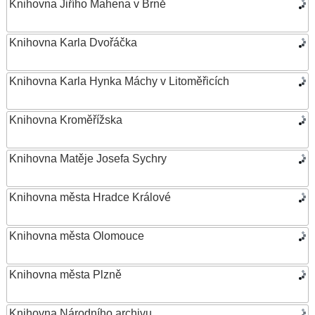
Knihovna Jiřího Mahena v Brně
Knihovna Karla Dvořáčka
Knihovna Karla Hynka Máchy v Litoměřicích
Knihovna Kroměřížska
Knihovna Matěje Josefa Sychry
Knihovna města Hradce Králové
Knihovna města Olomouce
Knihovna města Plzně
Knihovna Národního archivu