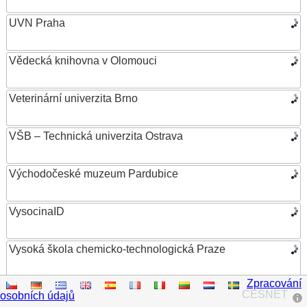
UVN Praha
Vědecká knihovna v Olomouci
Veterinární univerzita Brno
VŠB – Technická univerzita Ostrava
Východočeské muzeum Pardubice
VysocinaID
Vysoká škola chemicko-technologická Praze
Zpracování
Vysoká škola ekonomická v Praze
CESNET
osobních údajů