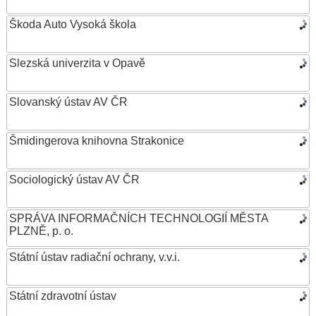
Škoda Auto Vysoká škola
Slezská univerzita v Opavě
Slovanský ústav AV ČR
Šmidingerova knihovna Strakonice
Sociologický ústav AV ČR
SPRÁVA INFORMAČNÍCH TECHNOLOGIÍ MĚSTA
PLZNĚ, p. o.
Státní ústav radiační ochrany, v.v.i.
Státní zdravotní ústav