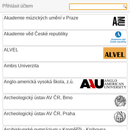
Přihlásit účtem
Akademie múzických umění v Praze
Akademie věd České republiky
ALVEL
Ambis Univerzita
Anglo-americká vysoká škola, z.ú.
Archeologický ústav AV ČR, Brno
Archeologický ústav AV ČR, Praha
Arcibiskupské gymnázium v Kroměříži - Knihovna