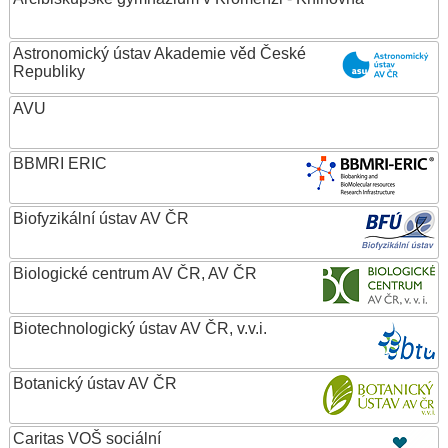
Astronomický ústav Akademie věd České
Republiky
AVU
BBMRI ERIC
Biofyzikální ústav AV ČR
Biologické centrum AV ČR, AV ČR
Biotechnologický ústav AV ČR, v.v.i.
Botanický ústav AV ČR
Caritas VOŠ sociální