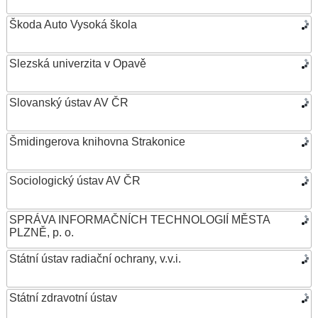
Škoda Auto Vysoká škola
Slezská univerzita v Opavě
Slovanský ústav AV ČR
Šmidingerova knihovna Strakonice
Sociologický ústav AV ČR
SPRÁVA INFORMAČNÍCH TECHNOLOGIÍ MĚSTA
PLZNĚ, p. o.
Státní ústav radiační ochrany, v.v.i.
Státní zdravotní ústav