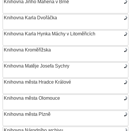
Knihovna Jiřího Mahena v Brně
Knihovna Karla Dvořáčka
Knihovna Karla Hynka Máchy v Litoměřicích
Knihovna Kroměřížska
Knihovna Matěje Josefa Sychry
Knihovna města Hradce Králové
Knihovna města Olomouce
Knihovna města Plzně
Knihovna Národního archivu