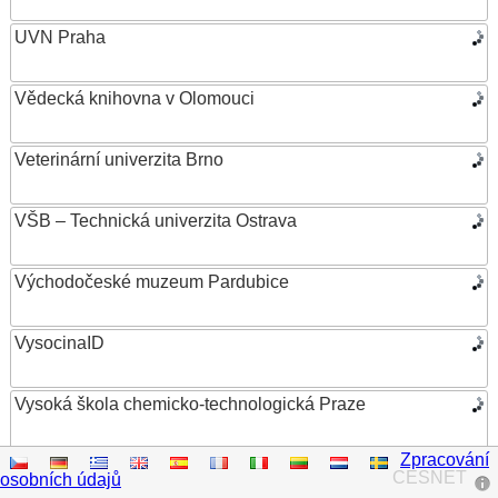
UVN Praha
Vědecká knihovna v Olomouci
Veterinární univerzita Brno
VŠB – Technická univerzita Ostrava
Východočeské muzeum Pardubice
VysocinaID
Vysoká škola chemicko-technologická Praze
Zpracování
Vysoká škola ekonomická v Praze
CESNET
osobních údajů