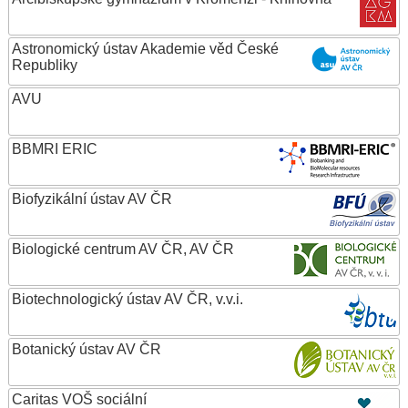
Astronomický ústav Akademie věd České
Republiky
AVU
BBMRI ERIC
Biofyzikální ústav AV ČR
Biologické centrum AV ČR, AV ČR
Biotechnologický ústav AV ČR, v.v.i.
Botanický ústav AV ČR
Caritas VOŠ sociální