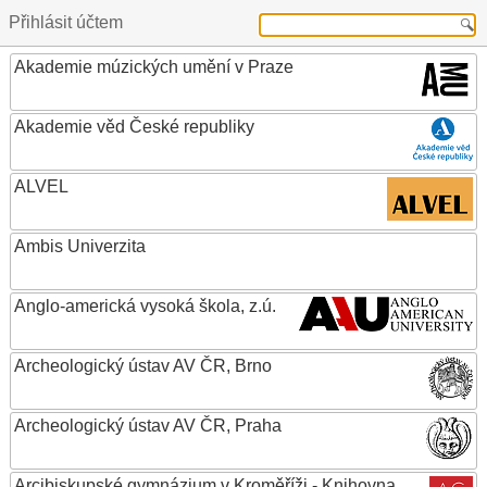
Přihlásit účtem
Akademie múzických umění v Praze
Akademie věd České republiky
ALVEL
Ambis Univerzita
Anglo-americká vysoká škola, z.ú.
Archeologický ústav AV ČR, Brno
Archeologický ústav AV ČR, Praha
Arcibiskupské gymnázium v Kroměříži - Knihovna