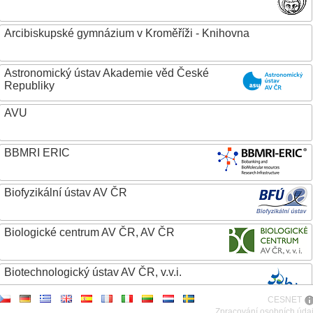
Arcibiskupské gymnázium v Kroměříži - Knihovna
Astronomický ústav Akademie věd České
Republiky
AVU
BBMRI ERIC
Biofyzikální ústav AV ČR
Biologické centrum AV ČR, AV ČR
Biotechnologický ústav AV ČR, v.v.i.
CESNET
Botanický ústav AV ČR
Zpracování osobních úda