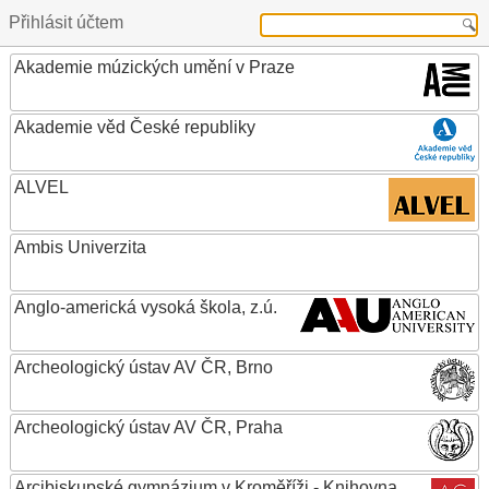
Přihlásit účtem
Akademie múzických umění v Praze
Akademie věd České republiky
ALVEL
Ambis Univerzita
Anglo-americká vysoká škola, z.ú.
Archeologický ústav AV ČR, Brno
Archeologický ústav AV ČR, Praha
Arcibiskupské gymnázium v Kroměříži - Knihovna