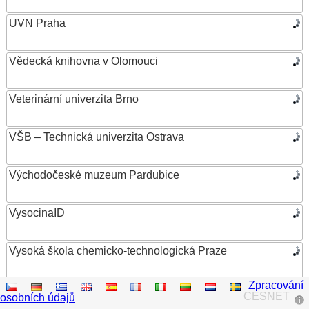
UVN Praha
Vědecká knihovna v Olomouci
Veterinární univerzita Brno
VŠB – Technická univerzita Ostrava
Východočeské muzeum Pardubice
VysocinaID
Vysoká škola chemicko-technologická Praze
Zpracování
Vysoká škola ekonomická v Praze
CESNET
osobních údajů