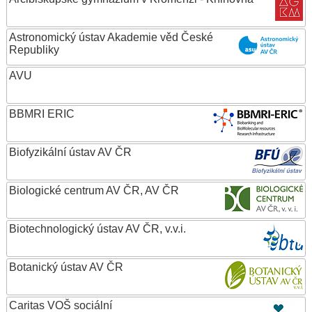
Astronomický ústav Akademie věd České
Republiky
AVU
BBMRI ERIC
Biofyzikální ústav AV ČR
Biologické centrum AV ČR, AV ČR
Biotechnologický ústav AV ČR, v.v.i.
Botanický ústav AV ČR
Caritas VOŠ sociální