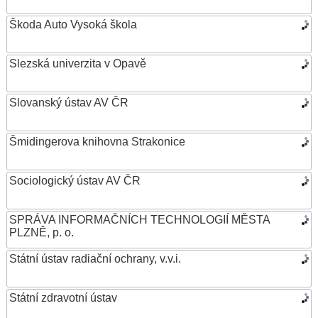
Škoda Auto Vysoká škola
Slezská univerzita v Opavě
Slovanský ústav AV ČR
Šmidingerova knihovna Strakonice
Sociologický ústav AV ČR
SPRÁVA INFORMAČNÍCH TECHNOLOGIÍ MĚSTA
PLZNĚ, p. o.
Státní ústav radiační ochrany, v.v.i.
Státní zdravotní ústav