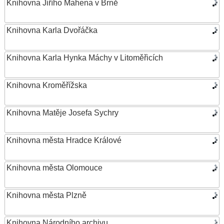
Knihovna Jiřího Mahena v Brně
Knihovna Karla Dvořáčka
Knihovna Karla Hynka Máchy v Litoměřicích
Knihovna Kroměřížska
Knihovna Matěje Josefa Sychry
Knihovna města Hradce Králové
Knihovna města Olomouce
Knihovna města Plzně
Knihovna Národního archivu