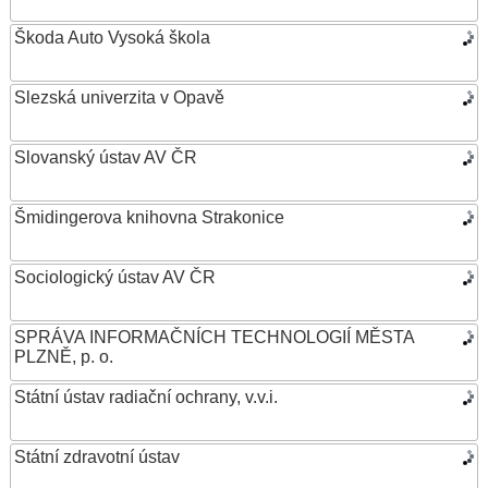
Škoda Auto Vysoká škola
Slezská univerzita v Opavě
Slovanský ústav AV ČR
Šmidingerova knihovna Strakonice
Sociologický ústav AV ČR
SPRÁVA INFORMAČNÍCH TECHNOLOGIÍ MĚSTA
PLZNĚ, p. o.
Státní ústav radiační ochrany, v.v.i.
Státní zdravotní ústav