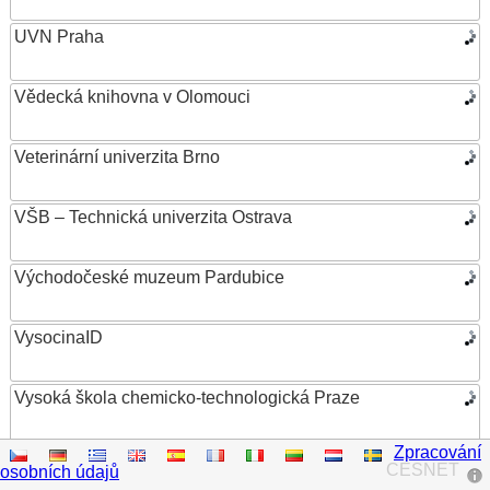
UVN Praha
Vědecká knihovna v Olomouci
Veterinární univerzita Brno
VŠB – Technická univerzita Ostrava
Východočeské muzeum Pardubice
VysocinaID
Vysoká škola chemicko-technologická Praze
Zpracování
Vysoká škola ekonomická v Praze
CESNET
osobních údajů