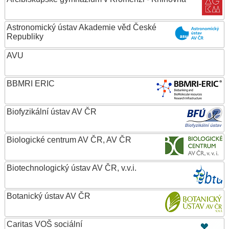
Astronomický ústav Akademie věd České
Republiky
AVU
BBMRI ERIC
Biofyzikální ústav AV ČR
Biologické centrum AV ČR, AV ČR
Biotechnologický ústav AV ČR, v.v.i.
Botanický ústav AV ČR
Caritas VOŠ sociální