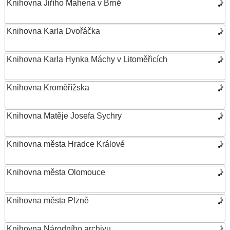
Knihovna Jiřího Mahena v Brně
Knihovna Karla Dvořáčka
Knihovna Karla Hynka Máchy v Litoměřicích
Knihovna Kroměřížska
Knihovna Matěje Josefa Sychry
Knihovna města Hradce Králové
Knihovna města Olomouce
Knihovna města Plzně
Knihovna Národního archivu