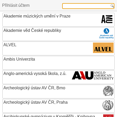
Přihlásit účtem
Akademie múzických umění v Praze
Akademie věd České republiky
ALVEL
Ambis Univerzita
Anglo-americká vysoká škola, z.ú.
Archeologický ústav AV ČR, Brno
Archeologický ústav AV ČR, Praha
Arcibiskupské gymnázium v Kroměříži - Knihovna